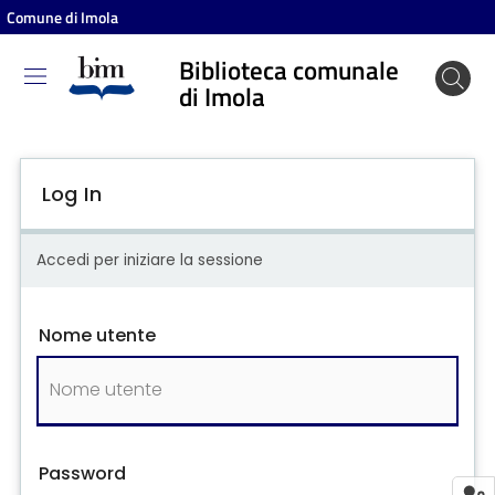
Comune di Imola
Biblioteca comunale
Biblioteca
di Imola
comunale
di Imola
Log In
Entra
Accedi per iniziare la sessione
Cosa
Nome utente
puoi
fare
Scopri
i
Password
contenuti