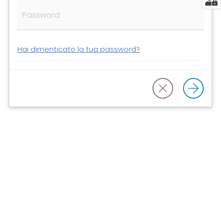
Risorse
online
Hai dimenticato la tua password?
Casa
Piani
Archivio
storico
Decentrate
Patto
per