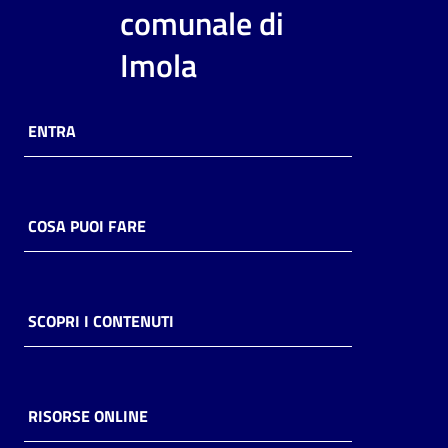
i
comunale di
contenuti
Imola
Risorse
ENTRA
online
COSA PUOI FARE
Casa
Piani
SCOPRI I CONTENUTI
Archivio
storico
RISORSE ONLINE
Decentrate