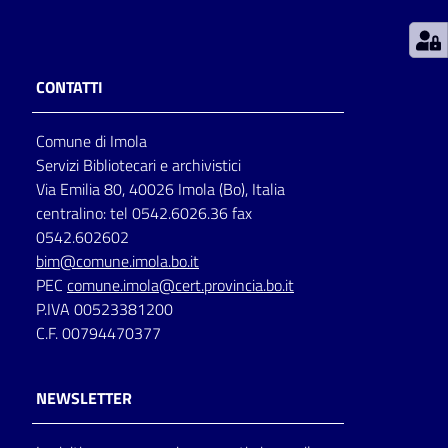
Patto
per
CONTATTI
la
lettura
Comune di Imola
Servizi Bibliotecari e archivistici
Via Emilia 80, 40026 Imola (Bo), Italia
Seguici
centralino: tel 0542.6026.36 fax
su
0542.602602
bim@comune.imola.bo.it
PEC
comune.imola@cert.provincia.bo.it
P.IVA 00523381200
C.F. 00794470377
NEWSLETTER