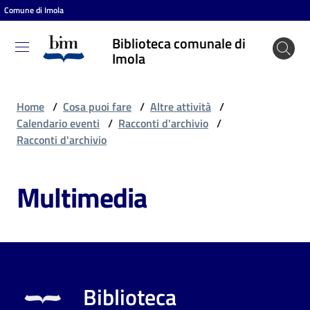
Comune di Imola
Vai al contenuto
Vai alla navigazione
Vai al footer
Biblioteca comunale di
Biblioteca
Imola
comunale
di Imola
Home
/
Cosa puoi fare
/
Altre attività
/
Calendario eventi
/
Racconti d'archivio
/
Racconti d'archivio
Entra
Multimedia
Cosa
puoi
fare
Biblioteca
Scopri