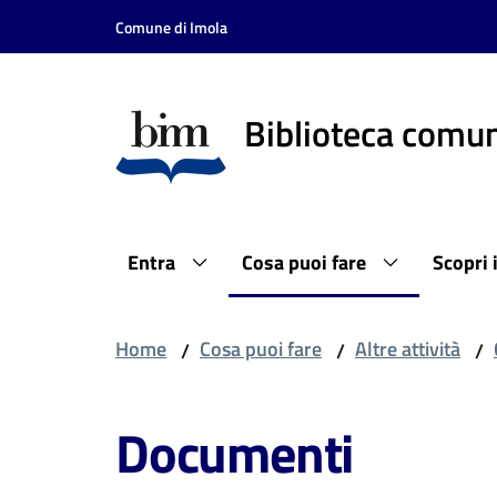
Vai al contenuto
Vai alla navigazione
Vai al footer
Comune di Imola
Biblioteca comun
Entra
Cosa puoi fare
Scopri 
Home
Cosa puoi fare
Altre attività
/
/
/
Documenti