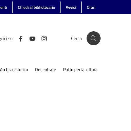
enti
Chiedi al bibliotecario
Avvisi
Orari
uici su
Cerca
Archivio storico
Decentrate
Patto per la lettura