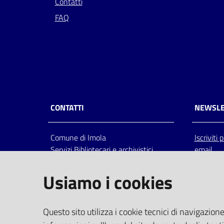
Contatti
FAQ
CONTATTI
NEWSLE
Comune di Imola
Iscriviti
Servizi Bibliotecari e archivistici
email
Via Emilia 80, 40026 Imola (Bo),
Italia
Usiamo i cookies
centralino: tel 0542.6026.36 fax
0542.602602
bim@comune.imola.bo.it
Questo sito utilizza i cookie tecnici di navigazione
PEC