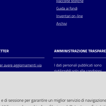
Raccolte storiche
Guida ai fondi
Inventari on-line
Archivi
TTER
AMMINISTRAZIONE TRASPAR
 per avere aggiornamenti via
I dati personali pubblicati sono
riutilizzabili solo alle condizioni
previste dalla direttiva comunitar
2003/98/CE e dal d.lgs. 36/200
 e di sessione per garantire un miglior servizio di navigazione 