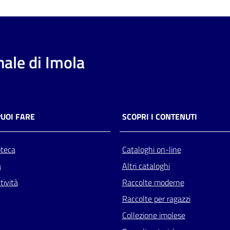
ale di Imola
PUOI FARE
SCOPRI I CONTENUTI
oteca
Cataloghi on-line
a
Altri cataloghi
tività
Raccolte moderne
Raccolte per ragazzi
Collezione imolese