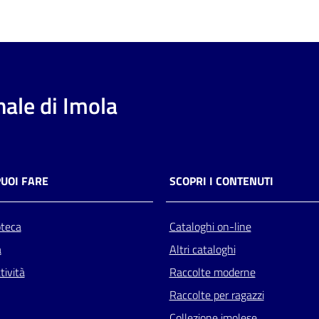
ale di Imola
PUOI FARE
SCOPRI I CONTENUTI
oteca
Cataloghi on-line
a
Altri cataloghi
tività
Raccolte moderne
Raccolte per ragazzi
Collezione imolese