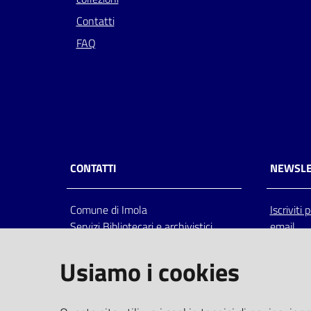
Contatti
FAQ
CONTATTI
NEWSLE
Comune di Imola
Iscriviti
Servizi Bibliotecari e archivistici
email
Via Emilia 80, 40026 Imola (Bo),
Italia
Usiamo i cookies
centralino: tel 0542.6026.36 fax
0542.602602
bim@comune.imola.bo.it