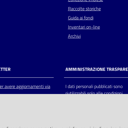
Raccolte storiche
Guida ai fondi
Inventari on-line
Archivi
TTER
AMMINISTRAZIONE TRASPAR
 per avere aggiornamenti via
I dati personali pubblicati sono
riutilizzabili solo alle condizioni
previste dalla direttiva comunitar
2003/98/CE e dal d.lgs. 36/200