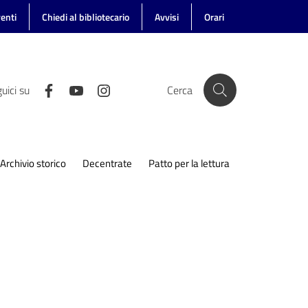
enti
Chiedi al bibliotecario
Avvisi
Orari
uici su
Cerca
Archivio storico
Decentrate
Patto per la lettura