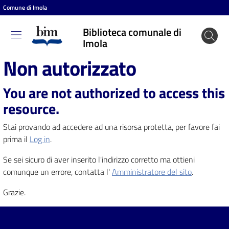
Comune di Imola
Vai al contenuto
Vai alla navigazione
Vai al footer
Biblioteca comunale di
Biblioteca
Imola
comunale
Non autorizzato
di Imola
You are not authorized to access this
resource.
Entra
Stai provando ad accedere ad una risorsa protetta, per favore fai
prima il
Log in
.
Cosa
Se sei sicuro di aver inserito l'indirizzo corretto ma ottieni
puoi
comunque un errore, contatta l'
Amministratore del sito
.
fare
Grazie.
Scopri