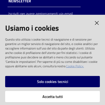
NEWSLETTER
Catalogo
Iscriviti per avere aggiornamenti via email
on line
AMMINISTRAZIONE TRASPARENTE
Usiamo i cookies
Eventi
I dati personali pubblicati sono riutilizzabili
Chiedi al
Questo sito utilizza i cookie tecnici di navigazione e di sessione per
solo alle condizioni previste dalla direttiva
bibliotecario
garantire un miglior servizio di navigazione del sito, e cookie analitici per
comunitaria 2003/98/CE e dal d.lgs. 36/2006
raccogliere informazioni sull'uso del sito da parte degli utenti. Utilizza
anche cookie di profilazione dell'utente per fini statistici. I cookie di
Avvisi
SOCIAL
profilazione puoi decidere se abilitarli o meno cliccando sul pulsante
'Cambia le impostazioni'. Per saperne di più su come disabilitare i cookie
oppure abilitarne solo alcuni, consulta la nostra
Cookie Policy.
Orari
Facebook
Youtube
Instagram
Solo cookies tecnici
Vai alla pagina
Accetta tutti
Privacy