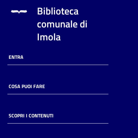
i
Biblioteca
contenuti
comunale di
Imola
Risorse
online
ENTRA
COSA PUOI FARE
Casa
Piani
Archivio
SCOPRI I CONTENUTI
storico
Decentrate