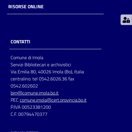
RISORSE ONLINE
Patto
per
la
lettura
CONTATTI
Comune di Imola
Seguici
Servizi Bibliotecari e archivistici
su
Via Emilia 80, 40026 Imola (Bo), Italia
centralino: tel 0542.6026.36 fax
0542.602602
bim@comune.imola.bo.it
PEC
comune.imola@cert.provincia.bo.it
P.IVA 00523381200
C.F. 00794470377