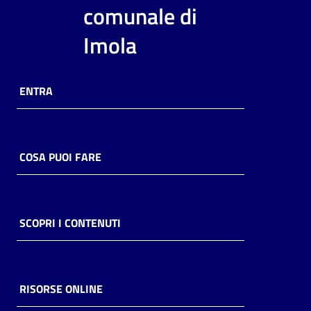
i
comunale di
contenuti
Imola
Risorse
ENTRA
online
COSA PUOI FARE
Casa
Piani
SCOPRI I CONTENUTI
Archivio
storico
RISORSE ONLINE
Decentrate