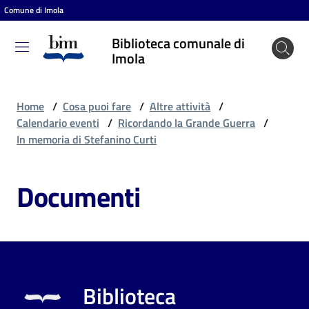
Comune di Imola
Vai al contenuto
Vai alla navigazione
Vai al footer
Biblioteca comunale di
Biblioteca
Imola
comunale
di Imola
Home
/
Cosa puoi fare
/
Altre attività
/
Calendario eventi
/
Ricordando la Grande Guerra
/
In memoria di Stefanino Curti
Entra
Documenti
Cosa
puoi
fare
Biblioteca
Scopri