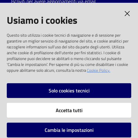
Iscriviti per avere aggiornamenti via email
Catalogo
AMMINISTRAZIONE TRASPARENTE
Usiamo i cookies
on line
I dati personali pubblicati sono riutilizzabili
Eventi
Questo sito utilizza i cookie tecnici di navigazione e di sessione per
solo alle condizioni previste dalla direttiva
garantire un miglior servizio di navigazione del sito, e cookie analitici per
comunitaria 2003/98/CE e dal d.lgs. 36/2006
raccogliere informazioni sull'uso del sito da parte degli utenti. Utilizza
Chiedi al
anche cookie di profilazione dell'utente per fini statistici. I cookie di
bibliotecario
SOCIAL
profilazione puoi decidere se abilitarli o meno cliccando sul pulsante
'Cambia le impostazioni'. Per saperne di più su come disabilitare i cookie
oppure abilitarne solo alcuni, consulta la nostra
Cookie Policy.
Avvisi
Facebook
Youtube
Instagram
Orari
Solo cookies tecnici
Vai alla pagina
Accetta tutti
Privacy
Note legali
Cambia le impostazioni