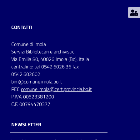
Patto
per
CONTATTI
la
lettura
Comune di Imola
Servizi Bibliotecari e archivistici
Via Emilia 80, 40026 Imola (Bo), Italia
Seguici
centralino: tel 0542.6026.36 fax
su
0542.602602
bim@comune.imola.bo.it
PEC
comune.imola@cert.provincia.bo.it
P.IVA 00523381200
C.F. 00794470377
NEWSLETTER