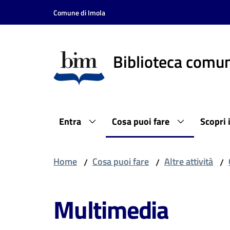
Vai al contenuto
Vai alla navigazione
Vai al footer
Comune di Imola
Biblioteca comun
Entra
Cosa puoi fare
Scopri 
Home
Cosa puoi fare
Altre attività
/
/
/
Multimedia