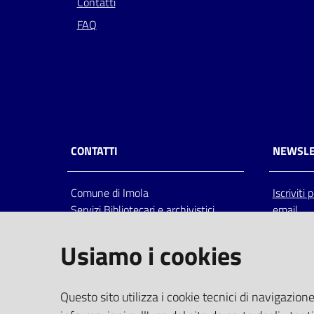
Contatti
FAQ
CONTATTI
NEWSLE
Comune di Imola
Iscriviti
Servizi Bibliotecari e archivistici
email
Via Emilia 80, 40026 Imola (Bo),
Italia
Usiamo i cookies
centralino: tel 0542.6026.36 fax
0542.602602
bim@comune.imola.bo.it
Questo sito utilizza i cookie tecnici di navigazione
PEC