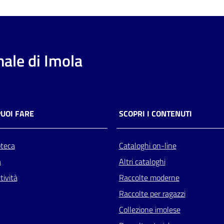
ale di Imola
PUOI FARE
SCOPRI I CONTENUTI
oteca
Cataloghi on-line
a
Altri cataloghi
tività
Raccolte moderne
Raccolte per ragazzi
Collezione imolese