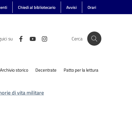
enti
Chiedi al bibliotecario
Avvisi
Orari
uici su
Cerca
Archivio storico
Decentrate
Patto per la lettura
rie di vita militare