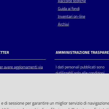
Raccolte storiche
Guida ai fondi
Inventari on-line
Archivi
TTER
AMMINISTRAZIONE TRASPAR
 per avere aggiornamenti via
I dati personali pubblicati sono
riutilizzabili solo alle condizioni
previste dalla direttiva comunitar
2003/98/CE e dal d.lgs. 36/200
 e di sessione per garantire un miglior servizio di navigazione 