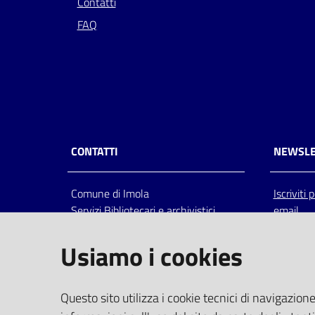
Contatti
FAQ
CONTATTI
NEWSLE
Comune di Imola
Iscriviti
Servizi Bibliotecari e archivistici
email
Via Emilia 80, 40026 Imola (Bo),
Italia
Usiamo i cookies
centralino: tel 0542.6026.36 fax
0542.602602
bim@comune.imola.bo.it
Questo sito utilizza i cookie tecnici di navigazione
PEC