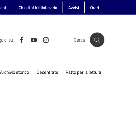
enti
Chiedi al bibliotecario
Avvisi
Orari
uici su
Cerca
Archivio storico
Decentrate
Patto per la lettura