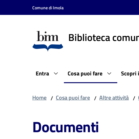
Vai al contenuto
Vai alla navigazione
Vai al footer
Comune di Imola
Biblioteca comun
Entra
Cosa puoi fare
Scopri 
Home
Cosa puoi fare
Altre attività
/
/
/
Documenti