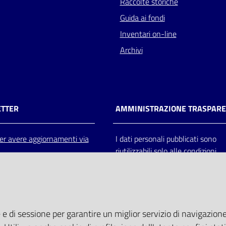
Raccolte storiche
Guida ai fondi
Inventari on-line
Archivi
TTER
AMMINISTRAZIONE TRASPAR
 per avere aggiornamenti via
I dati personali pubblicati sono
riutilizzabili solo alle condizioni
previste dalla direttiva comunitar
2003/98/CE e dal d.lgs. 36/200
 e di sessione per garantire un miglior servizio di navigazione 