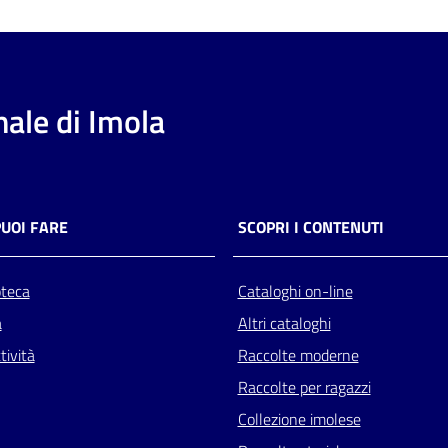
ale di Imola
PUOI FARE
SCOPRI I CONTENUTI
oteca
Cataloghi on-line
a
Altri cataloghi
tività
Raccolte moderne
Raccolte per ragazzi
Collezione imolese