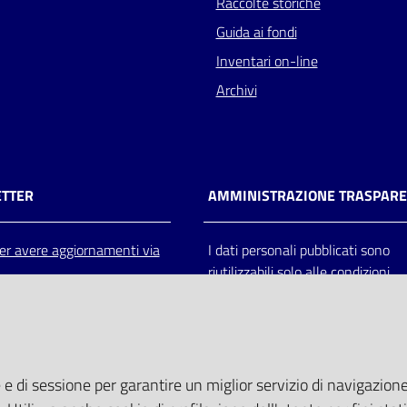
Raccolte storiche
Guida ai fondi
Inventari on-line
Archivi
TTER
AMMINISTRAZIONE TRASPAR
 per avere aggiornamenti via
I dati personali pubblicati sono
riutilizzabili solo alle condizioni
previste dalla direttiva comunitar
2003/98/CE e dal d.lgs. 36/200
 e di sessione per garantire un miglior servizio di navigazione 