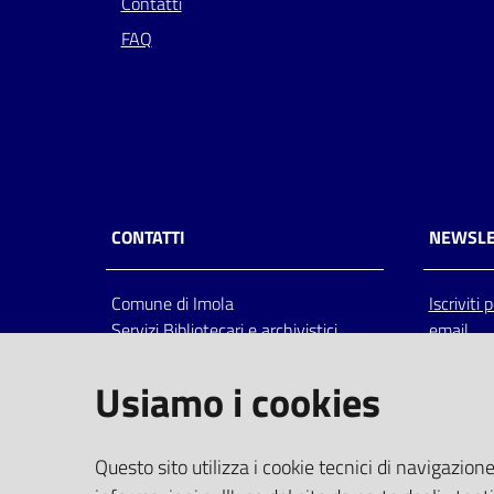
Contatti
FAQ
CONTATTI
NEWSLE
Comune di Imola
Iscriviti
Servizi Bibliotecari e archivistici
email
Via Emilia 80, 40026 Imola (Bo),
Italia
Usiamo i cookies
centralino: tel 0542.6026.36 fax
0542.602602
bim@comune.imola.bo.it
Questo sito utilizza i cookie tecnici di navigazione
PEC