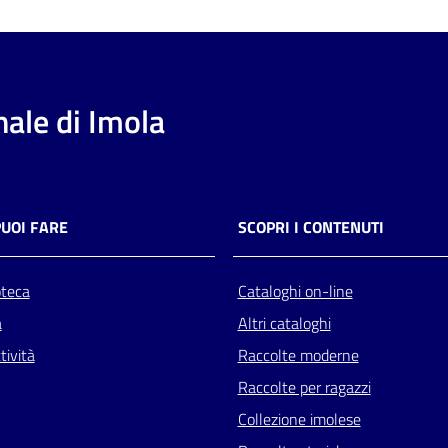
ale di Imola
PUOI FARE
SCOPRI I CONTENUTI
oteca
Cataloghi on-line
a
Altri cataloghi
tività
Raccolte moderne
Raccolte per ragazzi
Collezione imolese