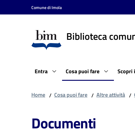
Vai al contenuto
Vai alla navigazione
Vai al footer
Comune di Imola
Biblioteca comun
Entra
Cosa puoi fare
Scopri 
Home
Cosa puoi fare
Altre attività
/
/
/
Documenti