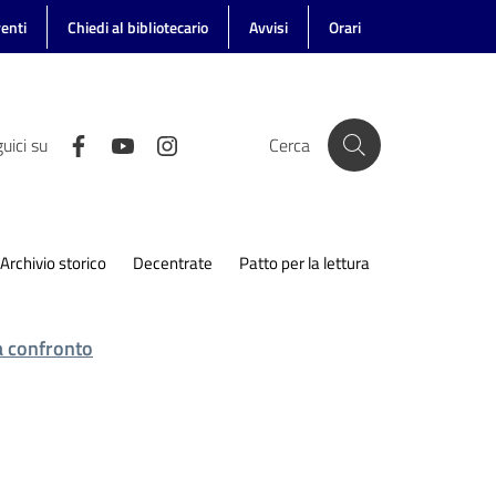
enti
Chiedi al bibliotecario
Avvisi
Orari
uici su
Cerca
Archivio storico
Decentrate
Patto per la lettura
 a confronto