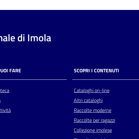
ale di Imola
PUOI FARE
SCOPRI I CONTENUTI
oteca
Cataloghi on-line
a
Altri cataloghi
tività
Raccolte moderne
Raccolte per ragazzi
Collezione imolese