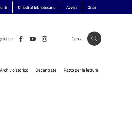
enti
Chiedi al bibliotecario
Avvisi
Orari
uici su
Cerca
Archivio storico
Decentrate
Patto per la lettura