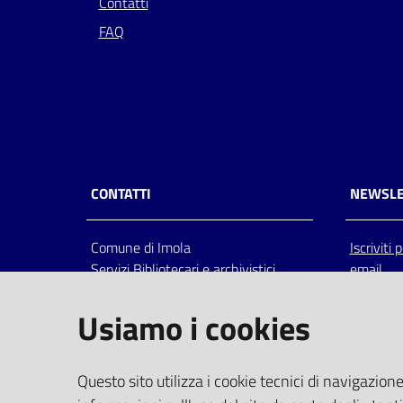
Contatti
FAQ
CONTATTI
NEWSLE
Comune di Imola
Iscriviti
Servizi Bibliotecari e archivistici
email
Via Emilia 80, 40026 Imola (Bo),
Italia
Usiamo i cookies
centralino: tel 0542.6026.36 fax
0542.602602
bim@comune.imola.bo.it
Questo sito utilizza i cookie tecnici di navigazione
PEC