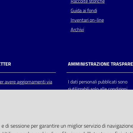
Raccolte storiche
Guida ai fondi
Inventari on-line
Archivi
TTER
AMMINISTRAZIONE TRASPAR
 per avere aggiornamenti via
I dati personali pubblicati sono
riutilizzabili solo alle condizioni
previste dalla direttiva comunitar
2003/98/CE e dal d.lgs. 36/200
 e di sessione per garantire un miglior servizio di navigazione 