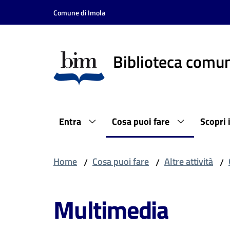
Vai al contenuto
Vai alla navigazione
Vai al footer
Comune di Imola
Biblioteca comun
Entra
Cosa puoi fare
Scopri 
Home
Cosa puoi fare
Altre attività
/
/
/
Multimedia