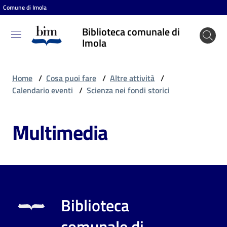
Comune di Imola
Vai al contenuto
Vai alla navigazione
Vai al footer
Biblioteca comunale di
Biblioteca
Imola
comunale
di Imola
Home
/
Cosa puoi fare
/
Altre attività
/
Calendario eventi
/
Scienza nei fondi storici
Entra
Multimedia
Cosa
puoi
fare
Biblioteca
Scopri
comunale di