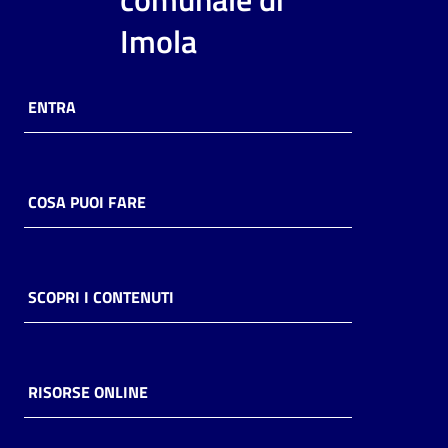
i
Imola
contenuti
ENTRA
Risorse
online
COSA PUOI FARE
Casa
SCOPRI I CONTENUTI
Piani
Archivio
storico
RISORSE ONLINE
Decentrate