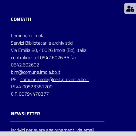
Patto
CONTATTI
per
la
Comune di Imola
lettura
Servizi Bibliotecari e archivistici
Via Emilia 80, 40026 Imola (Bo), Italia
centralino: tel 0542.6026.36 fax
Seguici
0542.602602
su
bim@comune.imola.bo.it
PEC
comune.imola@cert.provincia.bo.it
P.IVA 00523381200
C.F. 00794470377
NEWSLETTER
Iscriviti per avere aggiornamenti via email