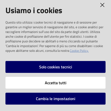
AMMINISTRAZIONE TRASPARENTE
Usiamo i cookies
Catalogo
on line
I dati personali pubblicati sono riutilizzabili
Questo sito utilizza i cookie tecnici di navigazione e di sessione per
solo alle condizioni previste dalla direttiva
Eventi
garantire un miglior servizio di navigazione del sito, e cookie analitici per
comunitaria 2003/98/CE e dal d.lgs. 36/2006
raccogliere informazioni sull'uso del sito da parte degli utenti. Utilizza
anche cookie di profilazione dell'utente per fini statistici. I cookie di
Chiedi al
SOCIAL
profilazione puoi decidere se abilitarli o meno cliccando sul pulsante
bibliotecario
'Cambia le impostazioni'. Per saperne di più su come disabilitare i cookie
oppure abilitarne solo alcuni, consulta la nostra
Cookie Policy.
Facebook
Youtube
Instagram
Avvisi
Solo cookies tecnici
Orari
Vai alla pagina
Accetta tutti
Privacy
Note legali
Cambia le impostazioni
Mappa del sito