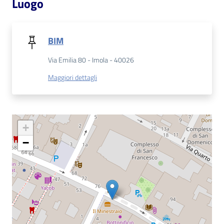
Luogo
Patto
per
BIM
la
Via Emilia 80 - Imola - 40026
lettura
Maggiori dettagli
Seguici
su
+
−