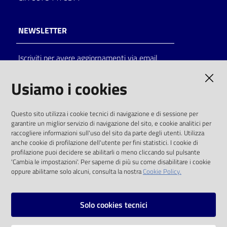
NEWSLETTER
Iscriviti per avere aggiornamenti via email
AMMINISTRAZIONE TRASPARENTE
Usiamo i cookies
I dati personali pubblicati sono riutilizzabili
Questo sito utilizza i cookie tecnici di navigazione e di sessione per
solo alle condizioni previste dalla direttiva
garantire un miglior servizio di navigazione del sito, e cookie analitici per
comunitaria 2003/98/CE e dal d.lgs. 36/2006
raccogliere informazioni sull'uso del sito da parte degli utenti. Utilizza
anche cookie di profilazione dell'utente per fini statistici. I cookie di
SOCIAL
profilazione puoi decidere se abilitarli o meno cliccando sul pulsante
'Cambia le impostazioni'. Per saperne di più su come disabilitare i cookie
oppure abilitarne solo alcuni, consulta la nostra
Cookie Policy.
Facebook
Youtube
Instagram
Solo cookies tecnici