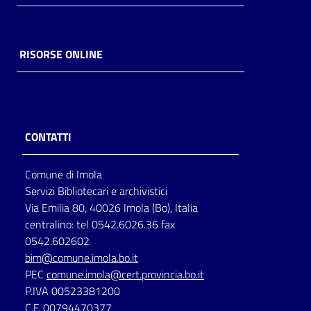
RISORSE ONLINE
CONTATTI
Comune di Imola
Servizi Bibliotecari e archivistici
Via Emilia 80, 40026 Imola (Bo), Italia
centralino: tel 0542.6026.36 fax
0542.602602
bim@comune.imola.bo.it
PEC
comune.imola@cert.provincia.bo.it
P.IVA 00523381200
C.F. 00794470377