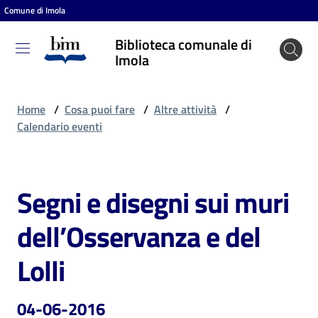
Comune di Imola
Vai al contenuto
Vai alla navigazione
Vai al footer
Biblioteca comunale di
Biblioteca
Imola
comunale
di Imola
Home
/
Cosa puoi fare
/
Altre attività
/
Calendario eventi
Entra
Segni e disegni sui muri
Salta al contenuto
Cosa
dell’Osservanza e del
puoi
fare
Lolli
04-06-2016
Scopri