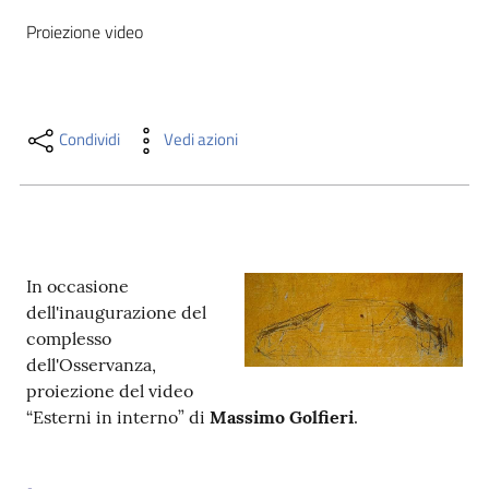
i
Proiezione video
contenuti
Risorse
Condividi
Vedi azioni
online
In occasione
dell'inaugurazione del
Casa
complesso
Piani
dell'Osservanza,
proiezione del video
Archivio
“Esterni in interno” di
Massimo Golfieri
.
storico
Decentrate