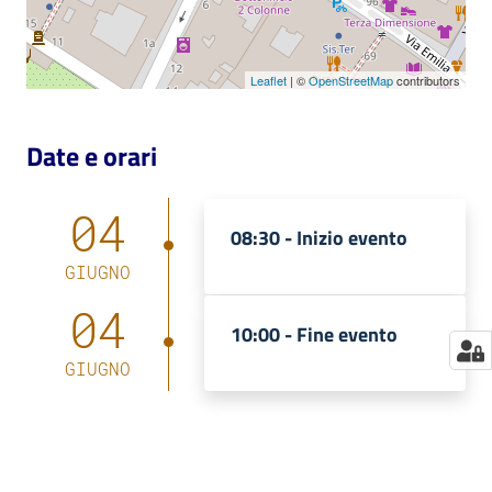
Catalogo
on line
Leaflet
| ©
OpenStreetMap
contributors
Eventi
Date e orari
Chiedi al
bibliotecario
04
08:30 -
Inizio evento
Avvisi
GIUGNO
04
Orari
10:00 -
Fine evento
GIUGNO