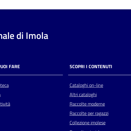
ale di Imola
PUOI FARE
SCOPRI I CONTENUTI
oteca
Cataloghi on-line
a
Altri cataloghi
tività
Raccolte moderne
Raccolte per ragazzi
Collezione imolese