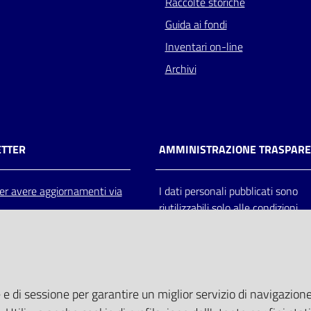
Raccolte storiche
Guida ai fondi
Inventari on-line
Archivi
TTER
AMMINISTRAZIONE TRASPAR
 per avere aggiornamenti via
I dati personali pubblicati sono
riutilizzabili solo alle condizioni
previste dalla direttiva comunitar
2003/98/CE e dal d.lgs. 36/200
 e di sessione per garantire un miglior servizio di navigazione 