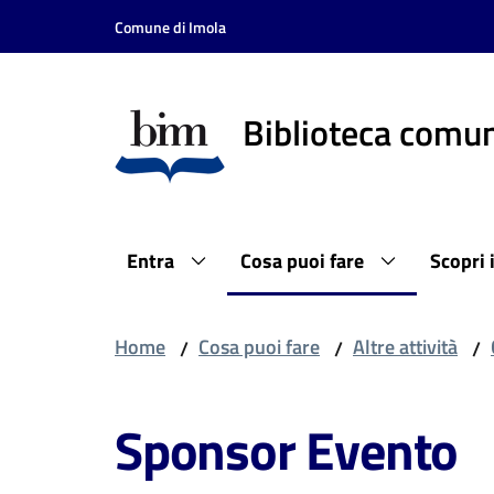
Vai al contenuto
Vai alla navigazione
Vai al footer
Comune di Imola
Biblioteca comun
Entra
Cosa puoi fare
Scopri 
Home
Cosa puoi fare
Altre attività
/
/
/
Sponsor Evento