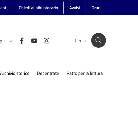
enti
Chiedi al bibliotecario
Avvisi
Orari
uici su
Cerca
Archivio storico
Decentrate
Patto per la lettura