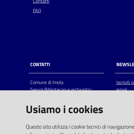
Contatti
FAQ
CONTATTI
NEWSLE
Comune di Imola
Iscriviti
Servizi Bibliotecari e archivistici
email
Via Emilia 80, 40026 Imola (Bo),
Italia
Usiamo i cookies
centralino: tel 0542.6026.36 fax
0542.602602
bim@comune.imola.bo.it
Questo sito utilizza i cookie tecnici di navigazione
PEC