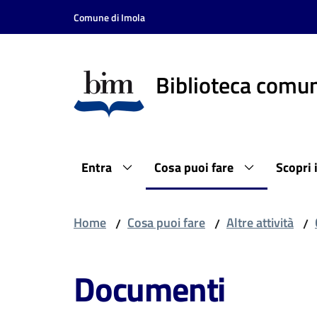
Vai al contenuto
Vai alla navigazione
Vai al footer
Comune di Imola
Biblioteca comun
Entra
Cosa puoi fare
Scopri 
Home
Cosa puoi fare
Altre attività
/
/
/
Documenti