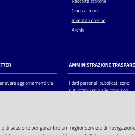
Raccolte storiche
Guida ai fondi
Inventari on-line
Archivi
TTER
AMMINISTRAZIONE TRASPAR
 per avere aggiornamenti via
I dati personali pubblicati sono
riutilizzabili solo alle condizioni
previste dalla direttiva comunitar
2003/98/CE e dal d.lgs. 36/200
 e di sessione per garantire un miglior servizio di navigazione 