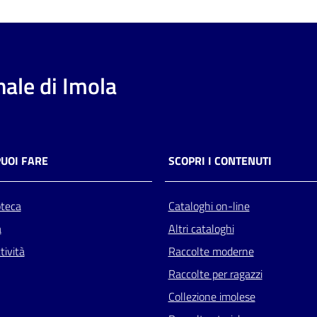
ale di Imola
PUOI FARE
SCOPRI I CONTENUTI
oteca
Cataloghi on-line
a
Altri cataloghi
tività
Raccolte moderne
Raccolte per ragazzi
Collezione imolese