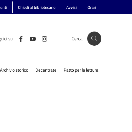
enti
Chiedi al bibliotecario
Avvisi
Orari
uici su
Cerca
Archivio storico
Decentrate
Patto per la lettura