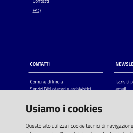
Contatti
FAQ
CONTATTI
NEWSLE
Comune di Imola
Iscriviti
Servizi Bibliotecari e archivistici
email
Via Emilia 80, 40026 Imola (Bo),
Italia
Usiamo i cookies
centralino: tel 0542.6026.36 fax
0542.602602
bim@comune.imola.bo.it
Questo sito utilizza i cookie tecnici di navigazione
PEC