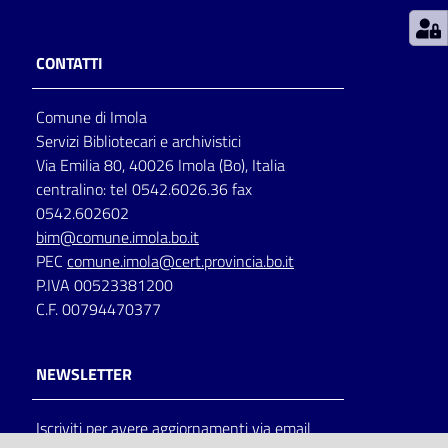
Patto
CONTATTI
per
la
Comune di Imola
lettura
Servizi Bibliotecari e archivistici
Via Emilia 80, 40026 Imola (Bo), Italia
centralino: tel 0542.6026.36 fax
Seguici
0542.602602
su
bim@comune.imola.bo.it
PEC
comune.imola@cert.provincia.bo.it
P.IVA 00523381200
C.F. 00794470377
NEWSLETTER
Iscriviti per avere aggiornamenti via email