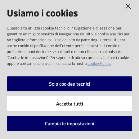
AMMINISTRAZIONE TRASPARENTE
Usiamo i cookies
Catalogo
on line
I dati personali pubblicati sono riutilizzabili
Questo sito utilizza i cookie tecnici di navigazione e di sessione per
solo alle condizioni previste dalla direttiva
Eventi
garantire un miglior servizio di navigazione del sito, e cookie analitici per
comunitaria 2003/98/CE e dal d.lgs. 36/2006
raccogliere informazioni sull'uso del sito da parte degli utenti. Utilizza
anche cookie di profilazione dell'utente per fini statistici. I cookie di
Chiedi al
SOCIAL
profilazione puoi decidere se abilitarli o meno cliccando sul pulsante
bibliotecario
'Cambia le impostazioni'. Per saperne di più su come disabilitare i cookie
oppure abilitarne solo alcuni, consulta la nostra
Cookie Policy.
Facebook
Youtube
Instagram
Avvisi
Solo cookies tecnici
Orari
Vai alla pagina
Accetta tutti
Privacy
Note legali
Cambia le impostazioni
Mappa del sito