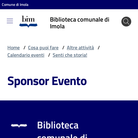
Comune di Imola
Vai al contenuto
Vai alla navigazione
Vai al footer
Biblioteca comunale di
Biblioteca
Imola
comunale
di Imola
Home
/
Cosa puoi fare
/
Altre attività
/
Calendario eventi
/
Senti che storia!
Entra
Sponsor Evento
Cosa
puoi
fare
Biblioteca
Scopri
comunale di