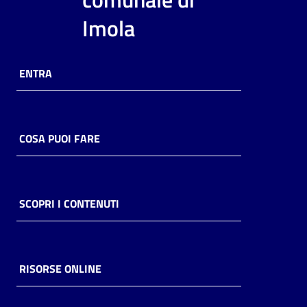
i
Imola
contenuti
ENTRA
Risorse
online
COSA PUOI FARE
Casa
SCOPRI I CONTENUTI
Piani
Archivio
storico
RISORSE ONLINE
Decentrate