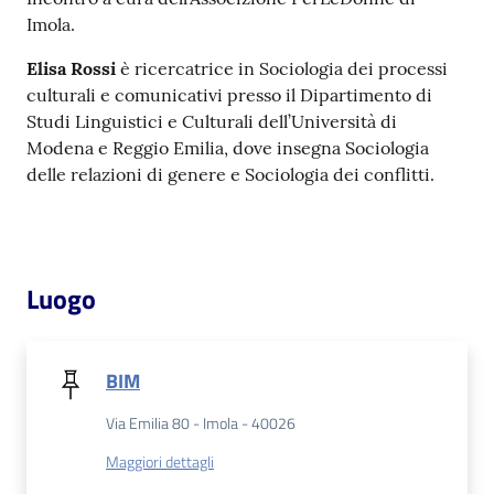
Imola.
Catalogo
on line
Elisa Rossi
è ricercatrice in Sociologia dei processi
culturali e comunicativi presso il Dipartimento di
Eventi
Studi Linguistici e Culturali dell’Università di
Modena e Reggio Emilia, dove insegna Sociologia
delle relazioni di genere e Sociologia dei conflitti.
Chiedi al
bibliotecario
Avvisi
Luogo
Orari
BIM
Via Emilia 80 - Imola - 40026
Maggiori dettagli