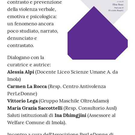
contrasto e prevenzione
della violenza verbale,
Patto
emotiva e psicologica:
per
un fenomeno ancora
la
poco studiato, narrato,
lettura
denunciato e
contrastato.
Dialogano con la
Seguici
curatrice e autrice:
su
Alessia Alpi
(Docente Liceo Scienze Umane A. da
Imola)
Carmen La Rocca
(Resp. Centro Antivolenza
PerLeDonne)
Vittorio Lega
(Gruppo Maschile OltreAdamo)
Maria Grazia Saccottelli
(Resp. Consultorio Ausl)
Saluti istituzionali di
Ina Dhimgjini
(Assessore al
Welfare Comune di Imola).
Incontro a cura dell'Associzione PerLeDonne di