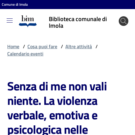
Comune di Imola
Vai al contenuto
Vai alla navigazione
Vai al footer
Biblioteca comunale di
Biblioteca
Imola
comunale
di Imola
Home
/
Cosa puoi fare
/
Altre attività
/
Calendario eventi
Entra
Senza di me non vali
Salta al contenuto
Cosa
niente. La violenza
puoi
fare
verbale, emotiva e
psicologica nelle
Scopri