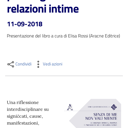
i
relazioni intime
contenuti
11-09-2018
Risorse
Presentazione del libro a cura di Elisa Rossi (Aracne Editrice)
online
Condividi
Vedi azioni
Casa
Piani
Una riflessione
Archivio
interdisciplinare su
storico
signičcati, cause,
manifestazioni,
Decentrate