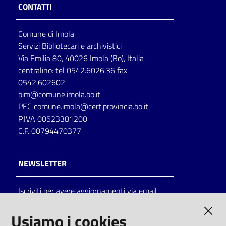
CONTATTI
Comune di Imola
Servizi Bibliotecari e archivistici
Via Emilia 80, 40026 Imola (Bo), Italia
centralino: tel 0542.6026.36 fax
0542.602602
bim@comune.imola.bo.it
PEC
comune.imola@cert.provincia.bo.it
P.IVA 00523381200
C.F. 00794470377
NEWSLETTER
Iscriviti per avere aggiornamenti via email
AMMINISTRAZIONE TRASPARENTE
Usiamo i cookies