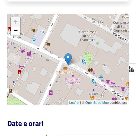
+
−
Leaflet
| ©
OpenStreetMap
contributors
Date e orari