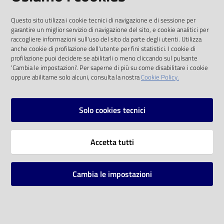
I dati personali pubblicati sono riutilizzabili
Questo sito utilizza i cookie tecnici di navigazione e di sessione per
solo alle condizioni previste dalla direttiva
garantire un miglior servizio di navigazione del sito, e cookie analitici per
comunitaria 2003/98/CE e dal d.lgs. 36/2006
raccogliere informazioni sull'uso del sito da parte degli utenti. Utilizza
anche cookie di profilazione dell'utente per fini statistici. I cookie di
SOCIAL
profilazione puoi decidere se abilitarli o meno cliccando sul pulsante
'Cambia le impostazioni'. Per saperne di più su come disabilitare i cookie
oppure abilitarne solo alcuni, consulta la nostra
Cookie Policy.
Facebook
Youtube
Instagram
Solo cookies tecnici
Vai alla pagina
Accetta tutti
Privacy
Note legali
Cambia le impostazioni
Mappa del sito
Impostazioni cookie