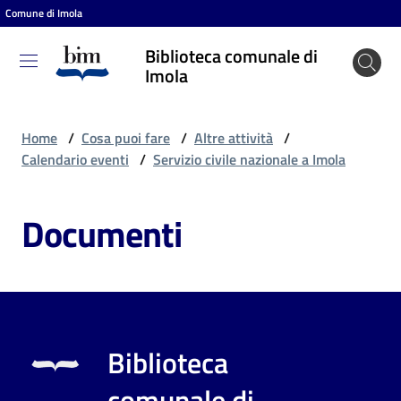
Comune di Imola
Vai al contenuto
Vai alla navigazione
Vai al footer
Biblioteca comunale di
Biblioteca
Imola
comunale
di Imola
Home
/
Cosa puoi fare
/
Altre attività
/
Calendario eventi
/
Servizio civile nazionale a Imola
Entra
Documenti
Cosa
puoi
fare
Biblioteca
Scopri
comunale di