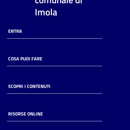
i
Imola
contenuti
ENTRA
Risorse
online
COSA PUOI FARE
Casa
SCOPRI I CONTENUTI
Piani
Archivio
storico
RISORSE ONLINE
Decentrate