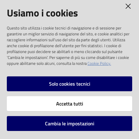
AMMINISTRAZIONE TRASPARENTE
Usiamo i cookies
Catalogo
on line
I dati personali pubblicati sono riutilizzabili
Questo sito utilizza i cookie tecnici di navigazione e di sessione per
solo alle condizioni previste dalla direttiva
Eventi
garantire un miglior servizio di navigazione del sito, e cookie analitici per
comunitaria 2003/98/CE e dal d.lgs. 36/2006
raccogliere informazioni sull'uso del sito da parte degli utenti. Utilizza
anche cookie di profilazione dell'utente per fini statistici. I cookie di
Chiedi al
SOCIAL
profilazione puoi decidere se abilitarli o meno cliccando sul pulsante
bibliotecario
'Cambia le impostazioni'. Per saperne di più su come disabilitare i cookie
oppure abilitarne solo alcuni, consulta la nostra
Cookie Policy.
Facebook
Youtube
Instagram
Avvisi
Solo cookies tecnici
Orari
Vai alla pagina
Accetta tutti
Privacy
Note legali
Cambia le impostazioni
Mappa del sito