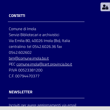
Patto
CONTATTI
per
la
Comune di Imola
lettura
Servizi Bibliotecari e archivistici
Via Emilia 80, 40026 Imola (Bo), Italia
centralino: tel 0542.6026.36 fax
Seguici
0542.602602
su
bim@comune.imola.bo.it
PEC
comune.imola@cert.provincia.bo.it
P.IVA 00523381200
C.F. 00794470377
NEWSLETTER
Iscriviti per avere aggiornamenti via email