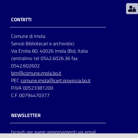
Patto
CONTATTI
per
la
Comune di Imola
lettura
Servizi Bibliotecari e archivistici
Via Emilia 80, 40026 Imola (Bo), Italia
centralino: tel 0542.6026.36 fax
Seguici
0542.602602
su
bim@comune.imola.bo.it
PEC
comune.imola@cert.provincia.bo.it
P.IVA 00523381200
C.F. 00794470377
NEWSLETTER
Iscriviti per avere aggiornamenti via email