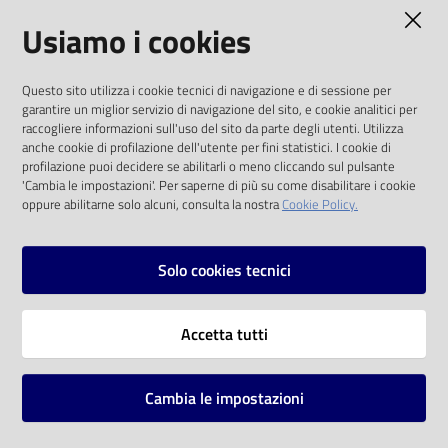
AMMINISTRAZIONE TRASPARENTE
Usiamo i cookies
Catalogo
on line
I dati personali pubblicati sono riutilizzabili
Questo sito utilizza i cookie tecnici di navigazione e di sessione per
solo alle condizioni previste dalla direttiva
Eventi
garantire un miglior servizio di navigazione del sito, e cookie analitici per
comunitaria 2003/98/CE e dal d.lgs. 36/2006
raccogliere informazioni sull'uso del sito da parte degli utenti. Utilizza
anche cookie di profilazione dell'utente per fini statistici. I cookie di
Chiedi al
SOCIAL
profilazione puoi decidere se abilitarli o meno cliccando sul pulsante
bibliotecario
'Cambia le impostazioni'. Per saperne di più su come disabilitare i cookie
oppure abilitarne solo alcuni, consulta la nostra
Cookie Policy.
Facebook
Youtube
Instagram
Avvisi
Solo cookies tecnici
Orari
Vai alla pagina
Accetta tutti
Privacy
Note legali
Cambia le impostazioni
Mappa del sito