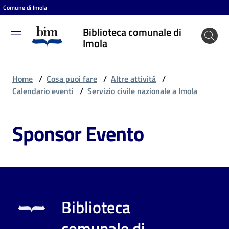
Comune di Imola
Vai al contenuto
Vai alla navigazione
Vai al footer
Biblioteca comunale di
Biblioteca
Imola
comunale
di Imola
Home
/
Cosa puoi fare
/
Altre attività
/
Calendario eventi
/
Servizio civile nazionale a Imola
Entra
Sponsor Evento
Cosa
puoi
fare
Biblioteca
Scopri
comunale di