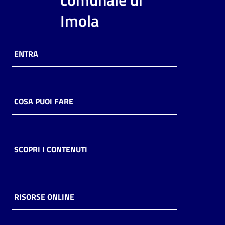
i
Imola
contenuti
ENTRA
Risorse
online
COSA PUOI FARE
Casa
SCOPRI I CONTENUTI
Piani
Archivio
storico
RISORSE ONLINE
Decentrate