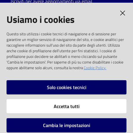
Iscriviti per avere aggiornamenti via email
Catalogo
AMMINISTRAZIONE TRASPARENTE
Usiamo i cookies
on line
I dati personali pubblicati sono riutilizzabili
Eventi
Questo sito utilizza i cookie tecnici di navigazione e di sessione per
solo alle condizioni previste dalla direttiva
garantire un miglior servizio di navigazione del sito, e cookie analitici per
comunitaria 2003/98/CE e dal d.lgs. 36/2006
raccogliere informazioni sull'uso del sito da parte degli utenti. Utilizza
Chiedi al
anche cookie di profilazione dell'utente per fini statistici. I cookie di
bibliotecario
SOCIAL
profilazione puoi decidere se abilitarli o meno cliccando sul pulsante
'Cambia le impostazioni'. Per saperne di più su come disabilitare i cookie
oppure abilitarne solo alcuni, consulta la nostra
Cookie Policy.
Avvisi
Facebook
Youtube
Instagram
Orari
Solo cookies tecnici
Vai alla pagina
Accetta tutti
Privacy
Note legali
Cambia le impostazioni