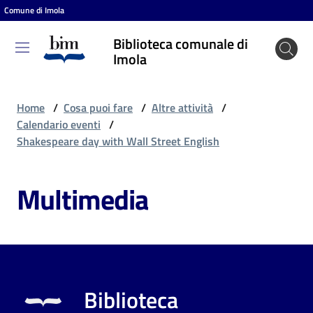
Comune di Imola
Vai al contenuto
Vai alla navigazione
Vai al footer
Biblioteca comunale di
Biblioteca
Imola
comunale
di Imola
Home
/
Cosa puoi fare
/
Altre attività
/
Calendario eventi
/
Shakespeare day with Wall Street English
Entra
Multimedia
Cosa
puoi
fare
Biblioteca
Scopri