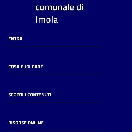
i
comunale di
contenuti
Imola
Risorse
ENTRA
online
COSA PUOI FARE
Casa
Piani
SCOPRI I CONTENUTI
Archivio
storico
RISORSE ONLINE
Decentrate