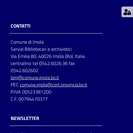
Patto
per
CONTATTI
la
lettura
Comune di Imola
Servizi Bibliotecari e archivistici
Via Emilia 80, 40026 Imola (Bo), Italia
Seguici
centralino: tel 0542.6026.36 fax
su
0542.602602
bim@comune.imola.bo.it
PEC
comune.imola@cert.provincia.bo.it
P.IVA 00523381200
C.F. 00794470377
NEWSLETTER