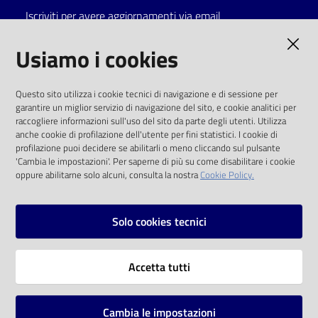
Iscriviti per avere aggiornamenti via email
AMMINISTRAZIONE TRASPARENTE
Usiamo i cookies
I dati personali pubblicati sono riutilizzabili
Questo sito utilizza i cookie tecnici di navigazione e di sessione per
solo alle condizioni previste dalla direttiva
garantire un miglior servizio di navigazione del sito, e cookie analitici per
comunitaria 2003/98/CE e dal d.lgs. 36/2006
raccogliere informazioni sull'uso del sito da parte degli utenti. Utilizza
anche cookie di profilazione dell'utente per fini statistici. I cookie di
SOCIAL
profilazione puoi decidere se abilitarli o meno cliccando sul pulsante
'Cambia le impostazioni'. Per saperne di più su come disabilitare i cookie
oppure abilitarne solo alcuni, consulta la nostra
Cookie Policy.
Facebook
Youtube
Instagram
Solo cookies tecnici
Vai alla pagina
Accetta tutti
Privacy
Note legali
Cambia le impostazioni