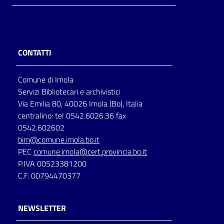
CONTATTI
Comune di Imola
Servizi Bibliotecari e archivistici
Via Emilia 80, 40026 Imola (Bo), Italia
centralino: tel 0542.6026.36 fax
0542.602602
bim@comune.imola.bo.it
PEC
comune.imola@cert.provincia.bo.it
P.IVA 00523381200
C.F. 00794470377
NEWSLETTER