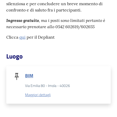
silenziosa e per concludere un breve momento di
Catalogo
confronto e di saluto fra i partecipanti.
on line
Ingresso gratuito
, ma i posti sono limitati pertanto è
necessario prenotare allo 0542 602619/602655
Eventi
Clicca
qui
per il Depliant
Chiedi al
bibliotecario
Luogo
Avvisi
Orari
BIM
Via Emilia 80 - Imola - 40026
Maggiori dettagli