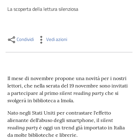
i
La scoperta della lettura silenziosa
contenuti
Risorse
Condividi
Vedi azioni
online
Il mese di novembre propone una novità per i nostri
lettori, che nella serata del 19 novembre sono invitati
Casa
silent reading party
a partecipare al primo
che si
Piani
svolgerà in biblioteca a Imola.
Archivio
Nato negli Stati Uniti per contrastare l'effetto
storico
silent
alienante dell'abuso degli smartphone, il
reading party
è oggi un trend già importato in Italia
da molte biblioteche e librerie.
Decentrate