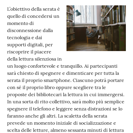
L’obiettivo della serata è
Patto
quello di concedersi un
per
momento di
la
disconnessione dalla
lettura
tecnologia e dai
supporti digitali, per
riscoprire il piacere
della lettura silenziosa in
Seguici
un luogo confortevole e tranquillo. Ai partecipanti
su
sarà chiesto di spegnere e dimenticare per tutta la
serata il proprio smartphone. Ciascuno potrà portare
con sé il proprio libro oppure scegliere tra le
proposte dei bibliotecari la lettura in cui immergersi.
In una sorta di rito collettivo, sarà molto più semplice
spegnere il telefono e leggere senza distrazioni se lo
faranno anche gli altri. La scaletta della serata
prevede un momento iniziale di socializzazione e
scelta delle letture, almeno sessanta minuti di lettura