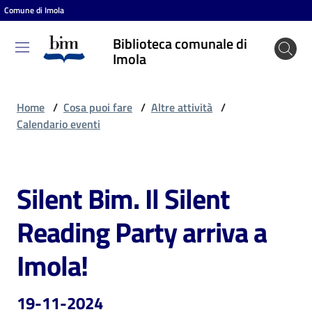
Comune di Imola
Vai al contenuto
Vai alla navigazione
Vai al footer
Biblioteca comunale di
Biblioteca
Imola
comunale
di Imola
Home
/
Cosa puoi fare
/
Altre attività
/
Calendario eventi
Entra
Silent Bim. Il Silent
Salta al contenuto
Cosa
Reading Party arriva a
puoi
fare
Imola!
19-11-2024
Scopri