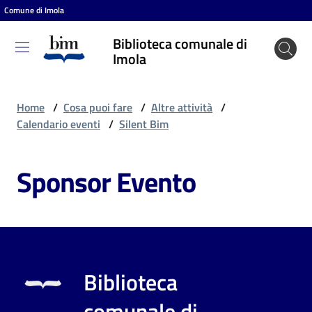
Comune di Imola
Vai al contenuto
Vai alla navigazione
Vai al footer
Biblioteca comunale di
Biblioteca
Imola
comunale
di Imola
Home
/
Cosa puoi fare
/
Altre attività
/
Calendario eventi
/
Silent Bim
Entra
Sponsor Evento
Cosa
puoi
fare
Biblioteca
Scopri
comunale di