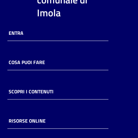
i
Imola
contenuti
ENTRA
Risorse
online
COSA PUOI FARE
Casa
SCOPRI I CONTENUTI
Piani
Archivio
storico
RISORSE ONLINE
Decentrate