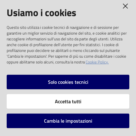
AMMINISTRAZIONE TRASPARENTE
Usiamo i cookies
Catalogo
on line
I dati personali pubblicati sono riutilizzabili
Questo sito utilizza i cookie tecnici di navigazione e di sessione per
solo alle condizioni previste dalla direttiva
Eventi
garantire un miglior servizio di navigazione del sito, e cookie analitici per
comunitaria 2003/98/CE e dal d.lgs. 36/2006
raccogliere informazioni sull'uso del sito da parte degli utenti. Utilizza
anche cookie di profilazione dell'utente per fini statistici. I cookie di
Chiedi al
SOCIAL
profilazione puoi decidere se abilitarli o meno cliccando sul pulsante
bibliotecario
'Cambia le impostazioni'. Per saperne di più su come disabilitare i cookie
oppure abilitarne solo alcuni, consulta la nostra
Cookie Policy.
Facebook
Youtube
Instagram
Avvisi
Solo cookies tecnici
Orari
Vai alla pagina
Accetta tutti
Privacy
Note legali
Cambia le impostazioni
Mappa del sito