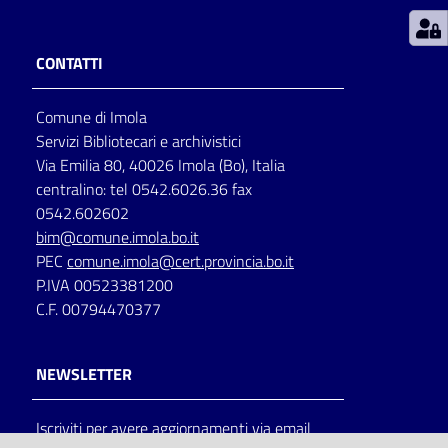
Patto
CONTATTI
per
la
Comune di Imola
lettura
Servizi Bibliotecari e archivistici
Via Emilia 80, 40026 Imola (Bo), Italia
centralino: tel 0542.6026.36 fax
Seguici
0542.602602
su
bim@comune.imola.bo.it
PEC
comune.imola@cert.provincia.bo.it
P.IVA 00523381200
C.F. 00794470377
NEWSLETTER
Iscriviti per avere aggiornamenti via email