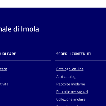
ale di Imola
PUOI FARE
SCOPRI I CONTENUTI
oteca
Cataloghi on-line
a
Altri cataloghi
tività
Raccolte moderne
Raccolte per ragazzi
Collezione imolese