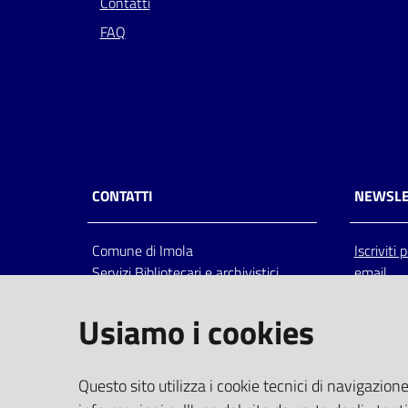
Contatti
FAQ
CONTATTI
NEWSLE
Comune di Imola
Iscriviti
Servizi Bibliotecari e archivistici
email
Via Emilia 80, 40026 Imola (Bo),
Italia
Usiamo i cookies
centralino: tel 0542.6026.36 fax
0542.602602
bim@comune.imola.bo.it
Questo sito utilizza i cookie tecnici di navigazione
PEC