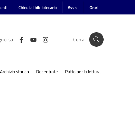
enti
Chiedi al bibliotecario
Avvisi
Orari
uici su
Cerca
Archivio storico
Decentrate
Patto per la lettura