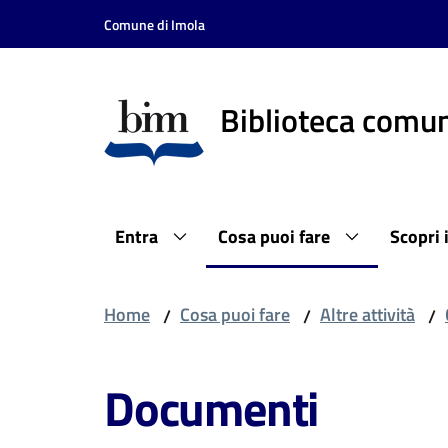
Vai al contenuto
Vai alla navigazione
Vai al footer
Comune di Imola
Biblioteca comun
Entra
Cosa puoi fare
Scopri 
Home
Cosa puoi fare
Altre attività
/
/
/
Documenti