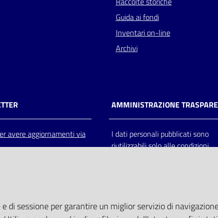
Raccolte storiche
Guida ai fondi
Inventari on-line
Archivi
TTER
AMMINISTRAZIONE TRASPAR
 per avere aggiornamenti via
I dati personali pubblicati sono
riutilizzabili solo alle condizioni
previste dalla direttiva comunitar
2003/98/CE e dal d.lgs. 36/200
 e di sessione per garantire un miglior servizio di navigazione 