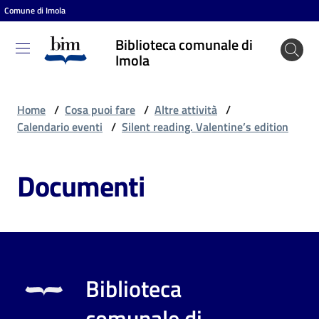
Comune di Imola
Vai al contenuto
Vai alla navigazione
Vai al footer
Biblioteca comunale di
Biblioteca
Imola
comunale
di Imola
Home
/
Cosa puoi fare
/
Altre attività
/
Calendario eventi
/
Silent reading. Valentine’s edition
Entra
Documenti
Cosa
puoi
fare
Biblioteca
Scopri
comunale di