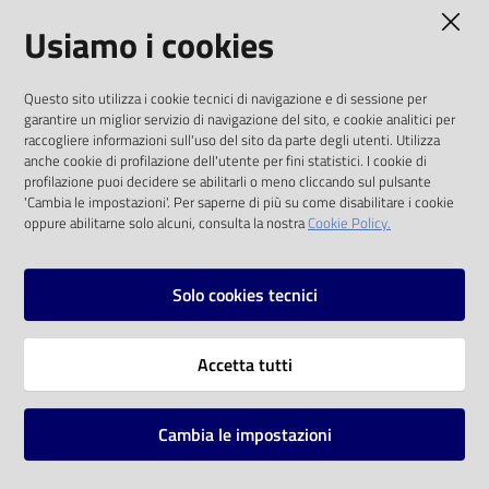
AMMINISTRAZIONE TRASPARENTE
Usiamo i cookies
Catalogo
on line
I dati personali pubblicati sono riutilizzabili
Questo sito utilizza i cookie tecnici di navigazione e di sessione per
solo alle condizioni previste dalla direttiva
Eventi
garantire un miglior servizio di navigazione del sito, e cookie analitici per
comunitaria 2003/98/CE e dal d.lgs. 36/2006
raccogliere informazioni sull'uso del sito da parte degli utenti. Utilizza
anche cookie di profilazione dell'utente per fini statistici. I cookie di
Chiedi al
SOCIAL
profilazione puoi decidere se abilitarli o meno cliccando sul pulsante
bibliotecario
'Cambia le impostazioni'. Per saperne di più su come disabilitare i cookie
oppure abilitarne solo alcuni, consulta la nostra
Cookie Policy.
Facebook
Youtube
Instagram
Avvisi
Solo cookies tecnici
Orari
Vai alla pagina
Accetta tutti
Privacy
Note legali
Cambia le impostazioni
Mappa del sito