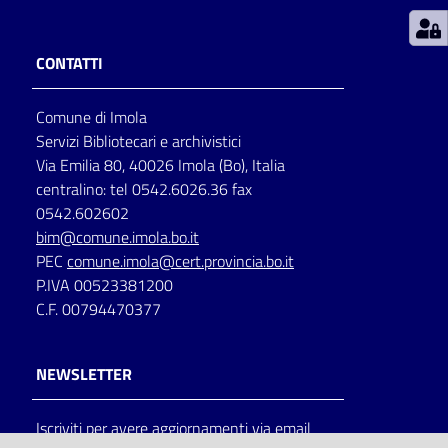
Patto
CONTATTI
per
la
Comune di Imola
lettura
Servizi Bibliotecari e archivistici
Via Emilia 80, 40026 Imola (Bo), Italia
centralino: tel 0542.6026.36 fax
Seguici
0542.602602
su
bim@comune.imola.bo.it
PEC
comune.imola@cert.provincia.bo.it
P.IVA 00523381200
C.F. 00794470377
NEWSLETTER
Iscriviti per avere aggiornamenti via email