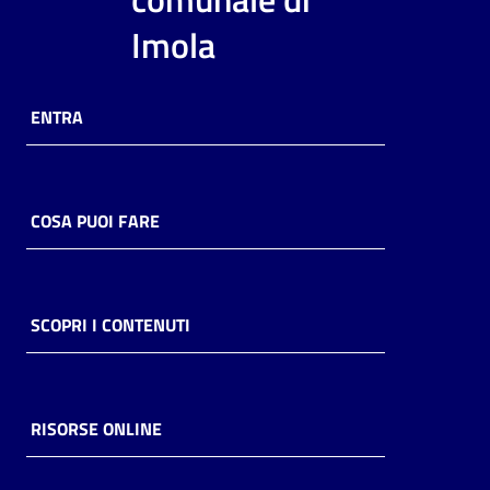
i
Imola
contenuti
ENTRA
Risorse
online
COSA PUOI FARE
Casa
SCOPRI I CONTENUTI
Piani
Archivio
storico
RISORSE ONLINE
Decentrate