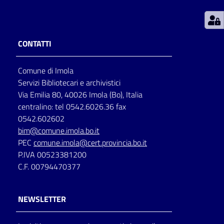
Patto
per
CONTATTI
la
lettura
Comune di Imola
Servizi Bibliotecari e archivistici
Via Emilia 80, 40026 Imola (Bo), Italia
Seguici
centralino: tel 0542.6026.36 fax
su
0542.602602
bim@comune.imola.bo.it
PEC
comune.imola@cert.provincia.bo.it
P.IVA 00523381200
C.F. 00794470377
NEWSLETTER