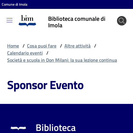
Comune di Imola
Vai al contenuto
Vai alla navigazione
Vai al footer
Biblioteca comunale di
Biblioteca
Imola
comunale
di Imola
Home
/
Cosa puoi fare
/
Altre attività
/
Calendario eventi
/
Società e scuola in Don Milani: la sua lezione continua
Entra
Sponsor Evento
Cosa
puoi
fare
Biblioteca
Scopri