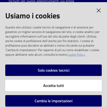
Iscriviti per avere aggiornamenti via email
Catalogo
AMMINISTRAZIONE TRASPARENTE
Usiamo i cookies
on line
I dati personali pubblicati sono riutilizzabili
Eventi
Questo sito utilizza i cookie tecnici di navigazione e di sessione per
solo alle condizioni previste dalla direttiva
garantire un miglior servizio di navigazione del sito, e cookie analitici per
comunitaria 2003/98/CE e dal d.lgs. 36/2006
raccogliere informazioni sull'uso del sito da parte degli utenti. Utilizza
Chiedi al
anche cookie di profilazione dell'utente per fini statistici. I cookie di
bibliotecario
SOCIAL
profilazione puoi decidere se abilitarli o meno cliccando sul pulsante
'Cambia le impostazioni'. Per saperne di più su come disabilitare i cookie
oppure abilitarne solo alcuni, consulta la nostra
Cookie Policy.
Avvisi
Facebook
Youtube
Instagram
Orari
Solo cookies tecnici
Vai alla pagina
Accetta tutti
Privacy
Note legali
Cambia le impostazioni