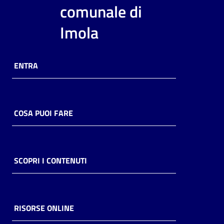
i
comunale di
contenuti
Imola
Risorse
ENTRA
online
COSA PUOI FARE
Casa
Piani
SCOPRI I CONTENUTI
Archivio
storico
RISORSE ONLINE
Decentrate