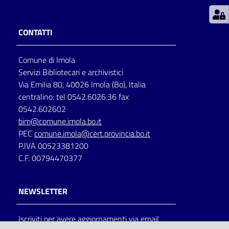
Patto
CONTATTI
per
la
Comune di Imola
lettura
Servizi Bibliotecari e archivistici
Via Emilia 80, 40026 Imola (Bo), Italia
centralino: tel 0542.6026.36 fax
Seguici
0542.602602
su
bim@comune.imola.bo.it
PEC
comune.imola@cert.provincia.bo.it
P.IVA 00523381200
C.F. 00794470377
NEWSLETTER
Iscriviti per avere aggiornamenti via email