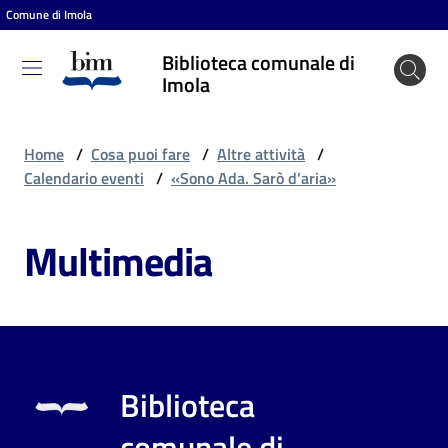
Comune di Imola
Vai al contenuto
Vai alla navigazione
Vai al footer
Biblioteca comunale di
Biblioteca
Imola
comunale
di Imola
Home
/
Cosa puoi fare
/
Altre attività
/
Calendario eventi
/
«Sono Ada. Sarò d’aria»
Entra
Multimedia
Cosa
puoi
fare
Biblioteca
Scopri
comunale di