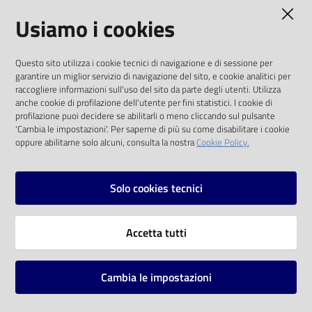
AMMINISTRAZIONE TRASPARENTE
Usiamo i cookies
Catalogo
on line
I dati personali pubblicati sono riutilizzabili
Questo sito utilizza i cookie tecnici di navigazione e di sessione per
solo alle condizioni previste dalla direttiva
Eventi
garantire un miglior servizio di navigazione del sito, e cookie analitici per
comunitaria 2003/98/CE e dal d.lgs. 36/2006
raccogliere informazioni sull'uso del sito da parte degli utenti. Utilizza
anche cookie di profilazione dell'utente per fini statistici. I cookie di
Chiedi al
SOCIAL
profilazione puoi decidere se abilitarli o meno cliccando sul pulsante
bibliotecario
'Cambia le impostazioni'. Per saperne di più su come disabilitare i cookie
oppure abilitarne solo alcuni, consulta la nostra
Cookie Policy.
Facebook
Youtube
Instagram
Avvisi
Solo cookies tecnici
Orari
Vai alla pagina
Accetta tutti
Privacy
Note legali
Cambia le impostazioni
Mappa del sito