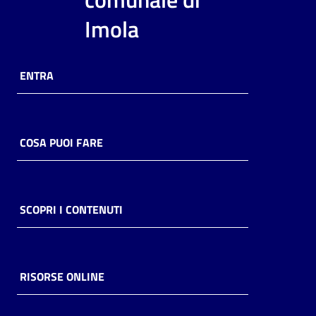
i
Imola
contenuti
ENTRA
Risorse
online
COSA PUOI FARE
Casa
SCOPRI I CONTENUTI
Piani
Archivio
storico
RISORSE ONLINE
Decentrate