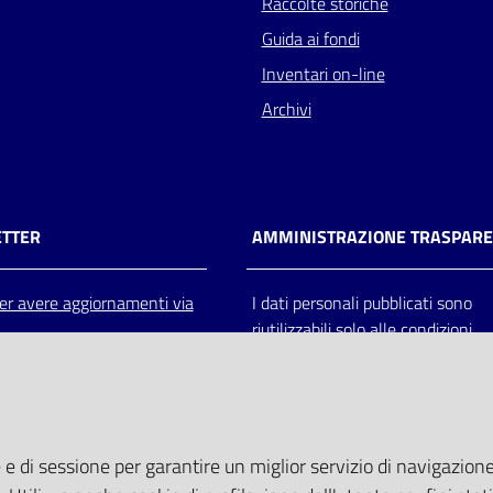
Raccolte storiche
Guida ai fondi
Inventari on-line
Archivi
TTER
AMMINISTRAZIONE TRASPAR
 per avere aggiornamenti via
I dati personali pubblicati sono
riutilizzabili solo alle condizioni
previste dalla direttiva comunitar
2003/98/CE e dal d.lgs. 36/200
 e di sessione per garantire un miglior servizio di navigazione 