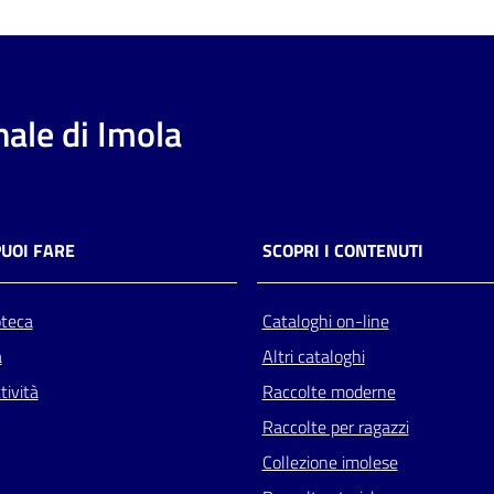
ale di Imola
PUOI FARE
SCOPRI I CONTENUTI
oteca
Cataloghi on-line
a
Altri cataloghi
tività
Raccolte moderne
Raccolte per ragazzi
Collezione imolese