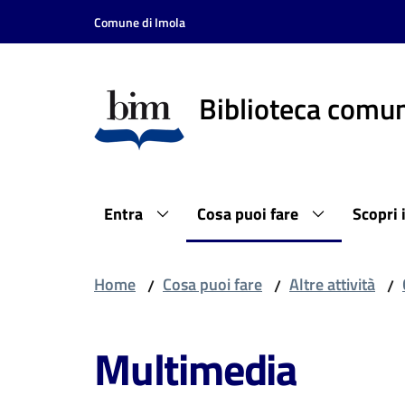
Vai al contenuto
Vai alla navigazione
Vai al footer
Comune di Imola
Biblioteca comun
Entra
Cosa puoi fare
Scopri 
Home
Cosa puoi fare
Altre attività
/
/
/
Multimedia