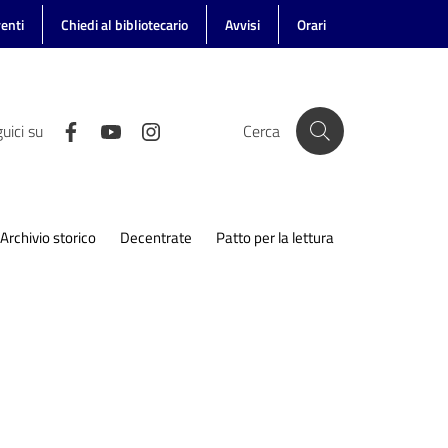
enti
Chiedi al bibliotecario
Avvisi
Orari
uici su
Cerca
Archivio storico
Decentrate
Patto per la lettura