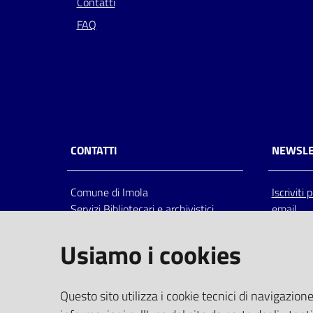
Contatti
FAQ
CONTATTI
NEWSLE
Comune di Imola
Iscriviti
Servizi Bibliotecari e archivistici
email
Via Emilia 80, 40026 Imola (Bo),
Italia
Usiamo i cookies
centralino: tel 0542.6026.36 fax
0542.602602
bim@comune.imola.bo.it
Questo sito utilizza i cookie tecnici di navigazione
PEC