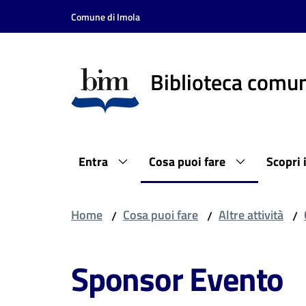
Vai al contenuto
Vai alla navigazione
Vai al footer
Comune di Imola
Biblioteca comun
Entra
Cosa puoi fare
Scopri 
Home
Cosa puoi fare
Altre attività
/
/
/
Sponsor Evento