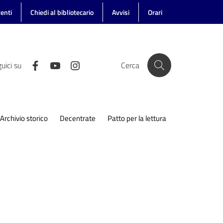
enti
Chiedi al bibliotecario
Avvisi
Orari
uici su
Cerca
Archivio storico
Decentrate
Patto per la lettura