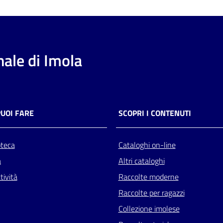
ale di Imola
PUOI FARE
SCOPRI I CONTENUTI
oteca
Cataloghi on-line
a
Altri cataloghi
tività
Raccolte moderne
Raccolte per ragazzi
Collezione imolese