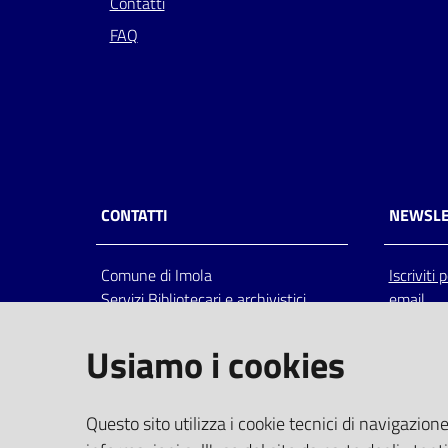
Contatti
FAQ
CONTATTI
NEWSLE
Comune di Imola
Iscriviti
Servizi Bibliotecari e archivistici
email
Via Emilia 80, 40026 Imola (Bo),
Italia
Usiamo i cookies
centralino: tel 0542.6026.36 fax
0542.602602
bim@comune.imola.bo.it
Questo sito utilizza i cookie tecnici di navigazione
PEC