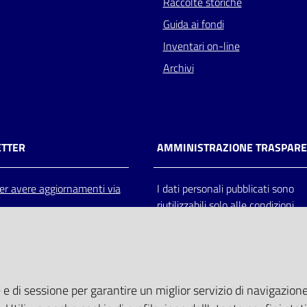
Raccolte storiche
Guida ai fondi
Inventari on-line
Archivi
TTER
AMMINISTRAZIONE TRASPAR
 per avere aggiornamenti via
I dati personali pubblicati sono
riutilizzabili solo alle condizioni
previste dalla direttiva comunitar
2003/98/CE e dal d.lgs. 36/200
 e di sessione per garantire un miglior servizio di navigazione 