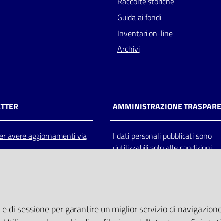
Raccolte storiche
Guida ai fondi
Inventari on-line
Archivi
TTER
AMMINISTRAZIONE TRASPAR
 per avere aggiornamenti via
I dati personali pubblicati sono
riutilizzabili solo alle condizioni
previste dalla direttiva comunitar
2003/98/CE e dal d.lgs. 36/200
 e di sessione per garantire un miglior servizio di navigazione 