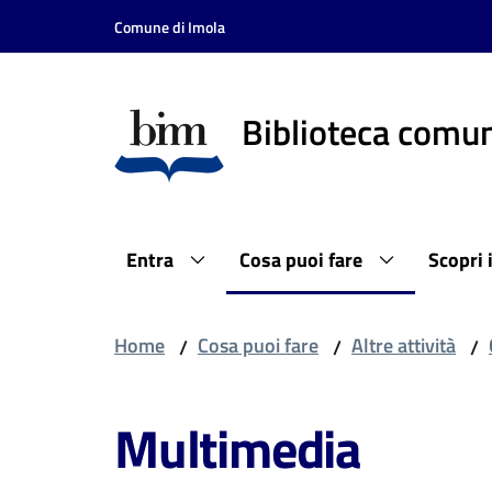
Vai al contenuto
Vai alla navigazione
Vai al footer
Comune di Imola
Biblioteca comun
Entra
Cosa puoi fare
Scopri 
Home
Cosa puoi fare
Altre attività
/
/
/
Multimedia