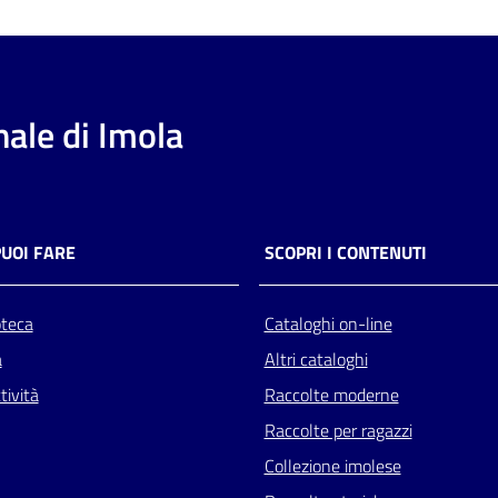
ale di Imola
PUOI FARE
SCOPRI I CONTENUTI
oteca
Cataloghi on-line
a
Altri cataloghi
tività
Raccolte moderne
Raccolte per ragazzi
Collezione imolese