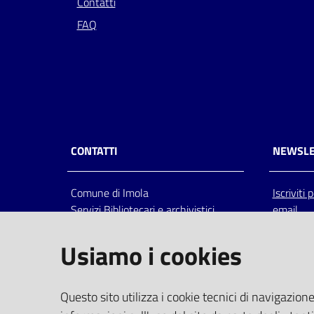
Contatti
FAQ
CONTATTI
NEWSLE
Comune di Imola
Iscriviti
Servizi Bibliotecari e archivistici
email
Via Emilia 80, 40026 Imola (Bo),
Italia
Usiamo i cookies
centralino: tel 0542.6026.36 fax
0542.602602
bim@comune.imola.bo.it
Questo sito utilizza i cookie tecnici di navigazione
PEC