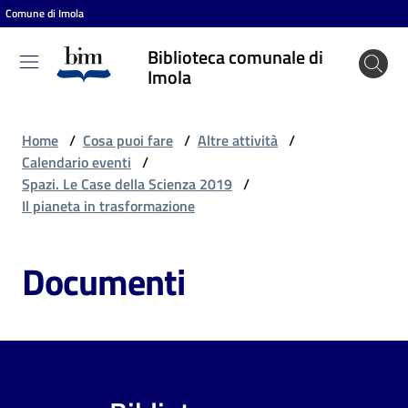
Comune di Imola
Vai al contenuto
Vai alla navigazione
Vai al footer
Biblioteca comunale di
Biblioteca
Imola
comunale
di Imola
Home
/
Cosa puoi fare
/
Altre attività
/
Calendario eventi
/
Spazi. Le Case della Scienza 2019
/
Entra
Il pianeta in trasformazione
Documenti
Cosa
puoi
fare
Scopri