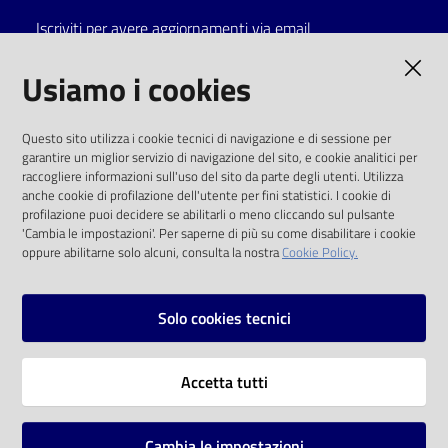
Iscriviti per avere aggiornamenti via email
Catalogo
on line
AMMINISTRAZIONE TRASPARENTE
Usiamo i cookies
Eventi
I dati personali pubblicati sono riutilizzabili
Questo sito utilizza i cookie tecnici di navigazione e di sessione per
solo alle condizioni previste dalla direttiva
garantire un miglior servizio di navigazione del sito, e cookie analitici per
Chiedi al
comunitaria 2003/98/CE e dal d.lgs. 36/2006
raccogliere informazioni sull'uso del sito da parte degli utenti. Utilizza
bibliotecario
anche cookie di profilazione dell'utente per fini statistici. I cookie di
SOCIAL
profilazione puoi decidere se abilitarli o meno cliccando sul pulsante
Avvisi
'Cambia le impostazioni'. Per saperne di più su come disabilitare i cookie
oppure abilitarne solo alcuni, consulta la nostra
Cookie Policy.
Facebook
Youtube
Instagram
Orari
Solo cookies tecnici
Vai alla pagina
Accetta tutti
Privacy
Note legali
Cambia le impostazioni