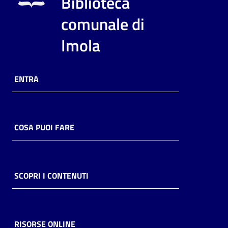
Biblioteca
i
contenuti
comunale di
Imola
Risorse
online
ENTRA
COSA PUOI FARE
Casa
Piani
SCOPRI I CONTENUTI
Archivio
storico
RISORSE ONLINE
Decentrate