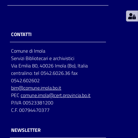
Patto
per
la
CONTATTI
lettura
Comune di Imola
Servizi Bibliotecari e archivistici
Seguici
Via Emilia 80, 40026 Imola (Bo), Italia
su
centralino: tel 0542.6026.36 fax
0542.602602
bim@comune.imola.bo.it
PEC
comune.imola@cert.provincia.bo.it
P.IVA 00523381200
C.F. 00794470377
NEWSLETTER