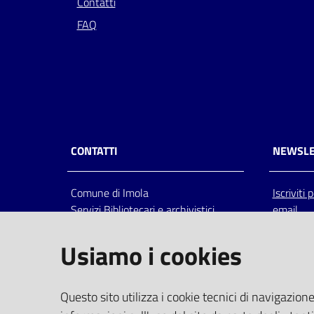
Contatti
FAQ
CONTATTI
NEWSLE
Comune di Imola
Iscriviti
Servizi Bibliotecari e archivistici
email
Via Emilia 80, 40026 Imola (Bo),
Italia
Usiamo i cookies
centralino: tel 0542.6026.36 fax
0542.602602
bim@comune.imola.bo.it
Questo sito utilizza i cookie tecnici di navigazione
PEC