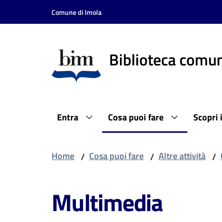
Vai al contenuto
Vai alla navigazione
Vai al footer
Comune di Imola
Biblioteca comun
Entra
Cosa puoi fare
Scopri 
Home
Cosa puoi fare
Altre attività
/
/
/
Multimedia