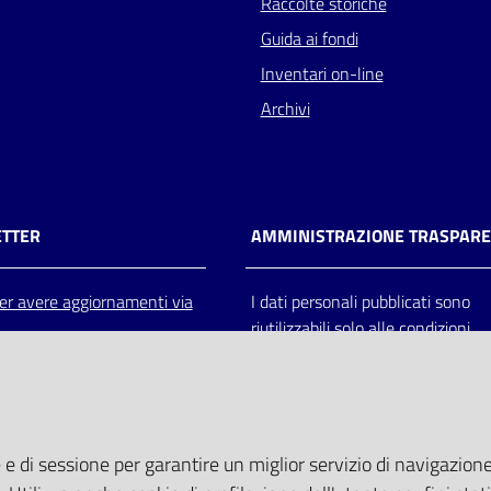
Raccolte storiche
Guida ai fondi
Inventari on-line
Archivi
TTER
AMMINISTRAZIONE TRASPAR
 per avere aggiornamenti via
I dati personali pubblicati sono
riutilizzabili solo alle condizioni
previste dalla direttiva comunitar
2003/98/CE e dal d.lgs. 36/200
 e di sessione per garantire un miglior servizio di navigazione 