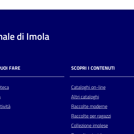
ale di Imola
PUOI FARE
SCOPRI I CONTENUTI
oteca
Cataloghi on-line
a
Altri cataloghi
tività
Raccolte moderne
Raccolte per ragazzi
Collezione imolese