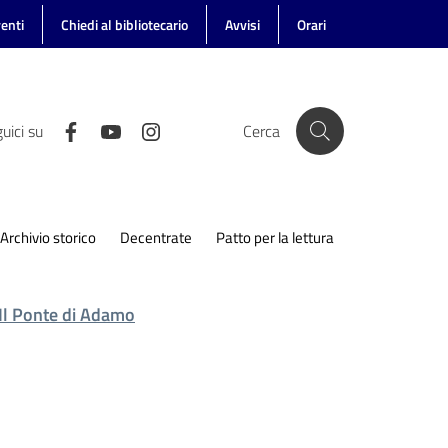
enti
Chiedi al bibliotecario
Avvisi
Orari
uici su
Cerca
Archivio storico
Decentrate
Patto per la lettura
Il Ponte di Adamo