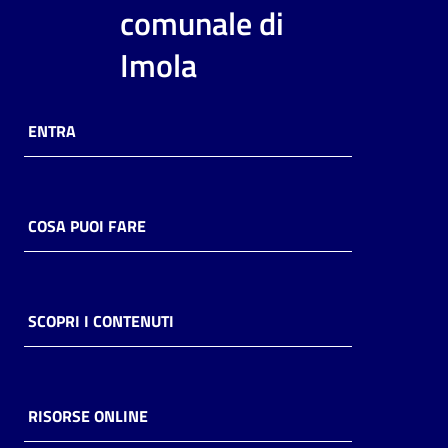
i
comunale di
contenuti
Imola
Risorse
ENTRA
online
COSA PUOI FARE
Casa
Piani
SCOPRI I CONTENUTI
Archivio
storico
RISORSE ONLINE
Decentrate