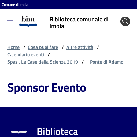
Comune di Imola
Vai al contenuto
Vai alla navigazione
Vai al footer
Biblioteca comunale di
Biblioteca
Imola
comunale
di Imola
Home
/
Cosa puoi fare
/
Altre attività
/
Calendario eventi
/
Spazi. Le Case della Scienza 2019
/
Il Ponte di Adamo
Entra
Sponsor Evento
Cosa
puoi
fare
Biblioteca
Scopri