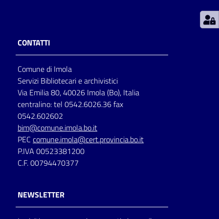
Patto
per
CONTATTI
la
lettura
Comune di Imola
Servizi Bibliotecari e archivistici
Via Emilia 80, 40026 Imola (Bo), Italia
Seguici
centralino: tel 0542.6026.36 fax
su
0542.602602
bim@comune.imola.bo.it
PEC
comune.imola@cert.provincia.bo.it
P.IVA 00523381200
C.F. 00794470377
NEWSLETTER