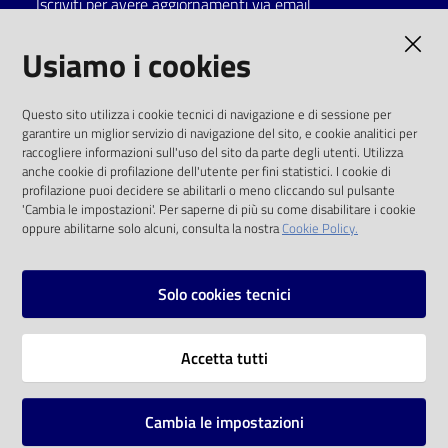
Iscriviti per avere aggiornamenti via email
Catalogo
AMMINISTRAZIONE TRASPARENTE
Usiamo i cookies
on line
I dati personali pubblicati sono riutilizzabili
Eventi
Questo sito utilizza i cookie tecnici di navigazione e di sessione per
solo alle condizioni previste dalla direttiva
garantire un miglior servizio di navigazione del sito, e cookie analitici per
comunitaria 2003/98/CE e dal d.lgs. 36/2006
raccogliere informazioni sull'uso del sito da parte degli utenti. Utilizza
Chiedi al
anche cookie di profilazione dell'utente per fini statistici. I cookie di
bibliotecario
SOCIAL
profilazione puoi decidere se abilitarli o meno cliccando sul pulsante
'Cambia le impostazioni'. Per saperne di più su come disabilitare i cookie
oppure abilitarne solo alcuni, consulta la nostra
Cookie Policy.
Avvisi
Facebook
Youtube
Instagram
Orari
Solo cookies tecnici
Vai alla pagina
Accetta tutti
Privacy
Note legali
Cambia le impostazioni