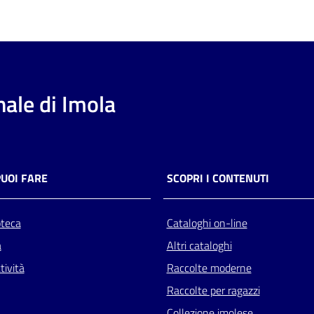
ale di Imola
PUOI FARE
SCOPRI I CONTENUTI
oteca
Cataloghi on-line
a
Altri cataloghi
tività
Raccolte moderne
Raccolte per ragazzi
Collezione imolese