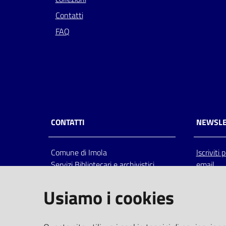
Contatti
FAQ
CONTATTI
NEWSLE
Comune di Imola
Iscriviti
Servizi Bibliotecari e archivistici
email
Via Emilia 80, 40026 Imola (Bo),
Italia
Usiamo i cookies
centralino: tel 0542.6026.36 fax
0542.602602
bim@comune.imola.bo.it