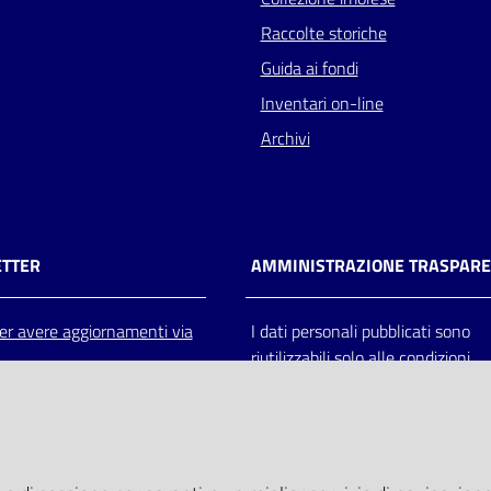
Raccolte storiche
Guida ai fondi
Inventari on-line
Archivi
TTER
AMMINISTRAZIONE TRASPAR
 per avere aggiornamenti via
I dati personali pubblicati sono
riutilizzabili solo alle condizioni
previste dalla direttiva comunitar
2003/98/CE e dal d.lgs. 36/200