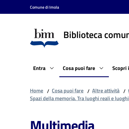
Vai al contenuto
Vai alla navigazione
Vai al footer
Comune di Imola
Biblioteca comun
Entra
Cosa puoi fare
Scopri 
Home
Cosa puoi fare
Altre attività
/
/
/
Spazi della memoria. Tra luoghi reali e luogh
Multimedia