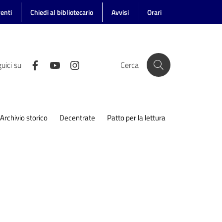
enti
Chiedi al bibliotecario
Avvisi
Orari
uici su
Cerca
Archivio storico
Decentrate
Patto per la lettura