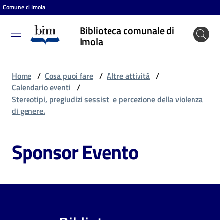
Comune di Imola
Vai al contenuto
Vai alla navigazione
Vai al footer
Biblioteca comunale di
Biblioteca
Imola
comunale
di Imola
Home
/
Cosa puoi fare
/
Altre attività
/
Calendario eventi
/
Stereotipi, pregiudizi sessisti e percezione della violenza
Entra
di genere.
Sponsor Evento
Cosa
puoi
fare
Scopri