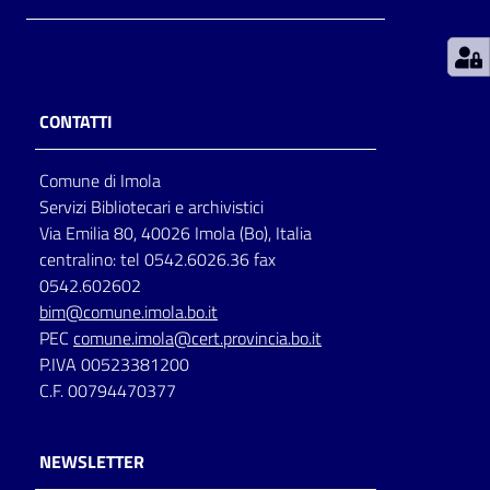
Patto
per
la
CONTATTI
lettura
Comune di Imola
Servizi Bibliotecari e archivistici
Seguici
Via Emilia 80, 40026 Imola (Bo), Italia
su
centralino: tel 0542.6026.36 fax
0542.602602
bim@comune.imola.bo.it
PEC
comune.imola@cert.provincia.bo.it
P.IVA 00523381200
C.F. 00794470377
NEWSLETTER