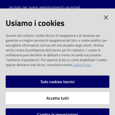
Iscriviti per avere aggiornamenti via email
Catalogo
on line
AMMINISTRAZIONE TRASPARENTE
Usiamo i cookies
Eventi
I dati personali pubblicati sono riutilizzabili
Questo sito utilizza i cookie tecnici di navigazione e di sessione per
solo alle condizioni previste dalla direttiva
garantire un miglior servizio di navigazione del sito, e cookie analitici per
Chiedi al
comunitaria 2003/98/CE e dal d.lgs. 36/2006
raccogliere informazioni sull'uso del sito da parte degli utenti. Utilizza
bibliotecario
anche cookie di profilazione dell'utente per fini statistici. I cookie di
SOCIAL
profilazione puoi decidere se abilitarli o meno cliccando sul pulsante
Avvisi
'Cambia le impostazioni'. Per saperne di più su come disabilitare i cookie
oppure abilitarne solo alcuni, consulta la nostra
Cookie Policy.
Facebook
Youtube
Instagram
Orari
Solo cookies tecnici
Vai alla pagina
Accetta tutti
Privacy
Note legali
Cambia le impostazioni