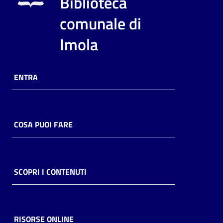
Biblioteca
i
contenuti
comunale di
Imola
Risorse
online
ENTRA
COSA PUOI FARE
Casa
Piani
SCOPRI I CONTENUTI
Archivio
storico
RISORSE ONLINE
Decentrate