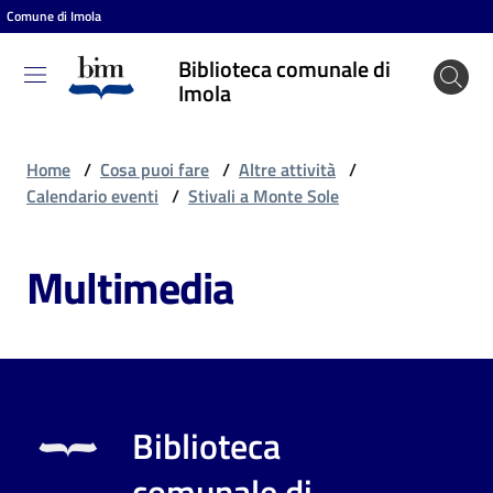
Comune di Imola
Vai al contenuto
Vai alla navigazione
Vai al footer
Biblioteca comunale di
Biblioteca
Imola
comunale
di Imola
Home
/
Cosa puoi fare
/
Altre attività
/
Calendario eventi
/
Stivali a Monte Sole
Entra
Multimedia
Cosa
puoi
fare
Biblioteca
Scopri
comunale di