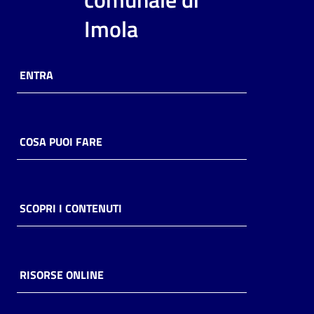
i
Imola
contenuti
ENTRA
Risorse
online
COSA PUOI FARE
Casa
SCOPRI I CONTENUTI
Piani
Archivio
storico
RISORSE ONLINE
Decentrate