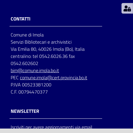
Patto
CONTATTI
per
la
Comune di Imola
lettura
Servizi Bibliotecari e archivistici
Via Emilia 80, 40026 Imola (Bo), Italia
centralino: tel 0542.6026.36 fax
Seguici
0542.602602
su
bim@comune.imola.bo.it
PEC
comune.imola@cert.provincia.bo.it
P.IVA 00523381200
C.F. 00794470377
NEWSLETTER
Iscriviti per avere aggiornamenti via email