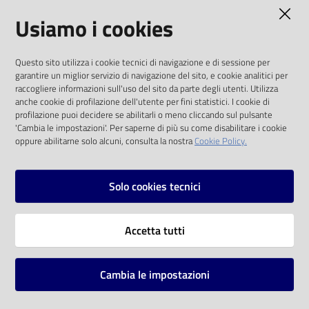
AMMINISTRAZIONE TRASPARENTE
Usiamo i cookies
Catalogo
on line
I dati personali pubblicati sono riutilizzabili
Questo sito utilizza i cookie tecnici di navigazione e di sessione per
solo alle condizioni previste dalla direttiva
Eventi
garantire un miglior servizio di navigazione del sito, e cookie analitici per
comunitaria 2003/98/CE e dal d.lgs. 36/2006
raccogliere informazioni sull'uso del sito da parte degli utenti. Utilizza
anche cookie di profilazione dell'utente per fini statistici. I cookie di
Chiedi al
SOCIAL
profilazione puoi decidere se abilitarli o meno cliccando sul pulsante
bibliotecario
'Cambia le impostazioni'. Per saperne di più su come disabilitare i cookie
oppure abilitarne solo alcuni, consulta la nostra
Cookie Policy.
Facebook
Youtube
Instagram
Avvisi
Solo cookies tecnici
Orari
Vai alla pagina
Accetta tutti
Privacy
Note legali
Cambia le impostazioni
Mappa del sito