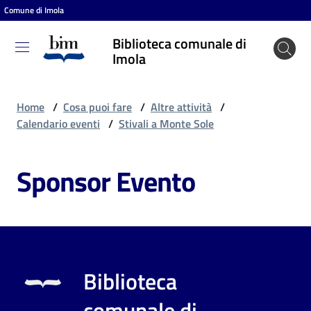
Comune di Imola
Vai al contenuto
Vai alla navigazione
Vai al footer
Biblioteca comunale di
Biblioteca
Imola
comunale
di Imola
Home
/
Cosa puoi fare
/
Altre attività
/
Calendario eventi
/
Stivali a Monte Sole
Entra
Sponsor Evento
Cosa
puoi
fare
Biblioteca
Scopri
comunale di