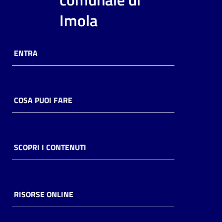
i
Imola
contenuti
ENTRA
Risorse
online
COSA PUOI FARE
Casa
SCOPRI I CONTENUTI
Piani
Archivio
storico
RISORSE ONLINE
Decentrate