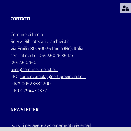
Patto
CONTATTI
per
la
Comune di Imola
lettura
Servizi Bibliotecari e archivistici
Via Emilia 80, 40026 Imola (Bo), Italia
centralino: tel 0542.6026.36 fax
Seguici
0542.602602
su
bim@comune.imola.bo.it
PEC
comune.imola@cert.provincia.bo.it
P.IVA 00523381200
C.F. 00794470377
NEWSLETTER
Iscriviti per avere aggiornamenti via email