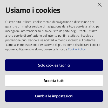
AMMINISTRAZIONE TRASPARENTE
Usiamo i cookies
Catalogo
on line
I dati personali pubblicati sono riutilizzabili
Questo sito utilizza i cookie tecnici di navigazione e di sessione per
solo alle condizioni previste dalla direttiva
Eventi
garantire un miglior servizio di navigazione del sito, e cookie analitici per
comunitaria 2003/98/CE e dal d.lgs. 36/2006
raccogliere informazioni sull'uso del sito da parte degli utenti. Utilizza
anche cookie di profilazione dell'utente per fini statistici. I cookie di
Chiedi al
SOCIAL
profilazione puoi decidere se abilitarli o meno cliccando sul pulsante
bibliotecario
'Cambia le impostazioni'. Per saperne di più su come disabilitare i cookie
oppure abilitarne solo alcuni, consulta la nostra
Cookie Policy.
Facebook
Youtube
Instagram
Avvisi
Solo cookies tecnici
Orari
Vai alla pagina
Accetta tutti
Privacy
Note legali
Cambia le impostazioni
Mappa del sito