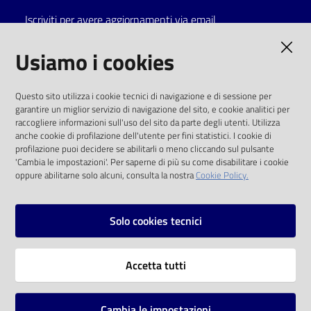
Iscriviti per avere aggiornamenti via email
Catalogo
on line
AMMINISTRAZIONE TRASPARENTE
Usiamo i cookies
Eventi
I dati personali pubblicati sono riutilizzabili
Questo sito utilizza i cookie tecnici di navigazione e di sessione per
solo alle condizioni previste dalla direttiva
garantire un miglior servizio di navigazione del sito, e cookie analitici per
Chiedi al
comunitaria 2003/98/CE e dal d.lgs. 36/2006
raccogliere informazioni sull'uso del sito da parte degli utenti. Utilizza
bibliotecario
anche cookie di profilazione dell'utente per fini statistici. I cookie di
SOCIAL
profilazione puoi decidere se abilitarli o meno cliccando sul pulsante
Avvisi
'Cambia le impostazioni'. Per saperne di più su come disabilitare i cookie
oppure abilitarne solo alcuni, consulta la nostra
Cookie Policy.
Facebook
Youtube
Instagram
Orari
Solo cookies tecnici
Vai alla pagina
Accetta tutti
Privacy
Note legali
Cambia le impostazioni