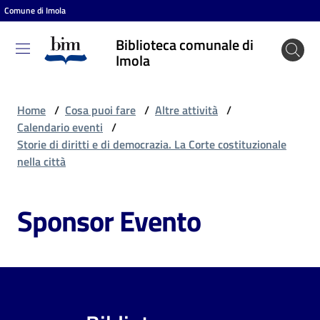
Comune di Imola
Vai al contenuto
Vai alla navigazione
Vai al footer
Biblioteca comunale di
Biblioteca
Imola
comunale
di Imola
Home
/
Cosa puoi fare
/
Altre attività
/
Calendario eventi
/
Storie di diritti e di democrazia. La Corte costituzionale
Entra
nella città
Sponsor Evento
Cosa
puoi
fare
Scopri