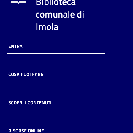
Biblioteca
i
contenuti
comunale di
Imola
Risorse
online
ENTRA
COSA PUOI FARE
Casa
Piani
SCOPRI I CONTENUTI
Archivio
storico
RISORSE ONLINE
Decentrate