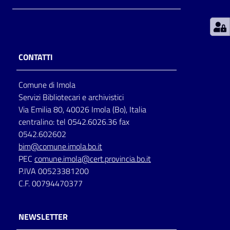
Patto
per
la
CONTATTI
lettura
Comune di Imola
Servizi Bibliotecari e archivistici
Seguici
Via Emilia 80, 40026 Imola (Bo), Italia
su
centralino: tel 0542.6026.36 fax
0542.602602
bim@comune.imola.bo.it
PEC
comune.imola@cert.provincia.bo.it
P.IVA 00523381200
C.F. 00794470377
NEWSLETTER