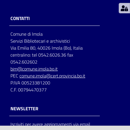
Patto
CONTATTI
per
la
Comune di Imola
lettura
Servizi Bibliotecari e archivistici
Via Emilia 80, 40026 Imola (Bo), Italia
centralino: tel 0542.6026.36 fax
Seguici
0542.602602
su
bim@comune.imola.bo.it
PEC
comune.imola@cert.provincia.bo.it
P.IVA 00523381200
C.F. 00794470377
NEWSLETTER
Iscriviti per avere aggiornamenti via email