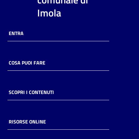
i
Imola
contenuti
ENTRA
Risorse
online
COSA PUOI FARE
Casa
SCOPRI I CONTENUTI
Piani
Archivio
storico
RISORSE ONLINE
Decentrate