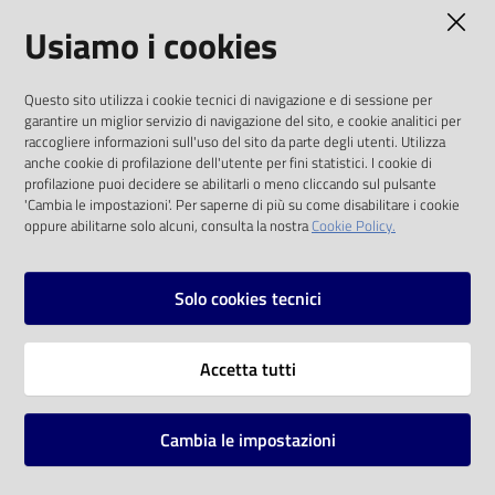
AMMINISTRAZIONE TRASPARENTE
Usiamo i cookies
Catalogo
on line
I dati personali pubblicati sono riutilizzabili
Questo sito utilizza i cookie tecnici di navigazione e di sessione per
solo alle condizioni previste dalla direttiva
Eventi
garantire un miglior servizio di navigazione del sito, e cookie analitici per
comunitaria 2003/98/CE e dal d.lgs. 36/2006
raccogliere informazioni sull'uso del sito da parte degli utenti. Utilizza
anche cookie di profilazione dell'utente per fini statistici. I cookie di
Chiedi al
SOCIAL
profilazione puoi decidere se abilitarli o meno cliccando sul pulsante
bibliotecario
'Cambia le impostazioni'. Per saperne di più su come disabilitare i cookie
oppure abilitarne solo alcuni, consulta la nostra
Cookie Policy.
Facebook
Youtube
Instagram
Avvisi
Solo cookies tecnici
Orari
Vai alla pagina
Accetta tutti
Privacy
Note legali
Cambia le impostazioni
Mappa del sito