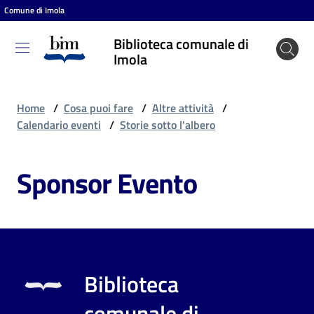
Comune di Imola
Vai al contenuto
Vai alla navigazione
Vai al footer
Biblioteca comunale di
Biblioteca
Imola
comunale
di Imola
Home
/
Cosa puoi fare
/
Altre attività
/
Calendario eventi
/
Storie sotto l'albero
Entra
Sponsor Evento
Cosa
puoi
fare
Biblioteca
Scopri
comunale di