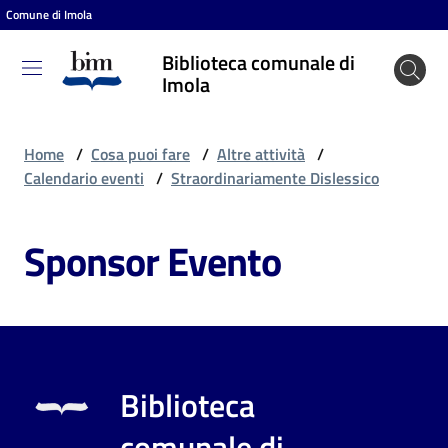
Comune di Imola
Vai al contenuto
Vai alla navigazione
Vai al footer
Biblioteca comunale di
Biblioteca
Imola
comunale
di Imola
Home
/
Cosa puoi fare
/
Altre attività
/
Calendario eventi
/
Straordinariamente Dislessico
Entra
Sponsor Evento
Cosa
puoi
fare
Biblioteca
Scopri
comunale di