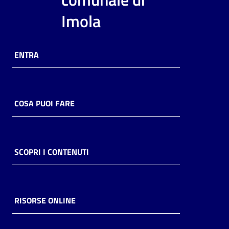
i
Imola
contenuti
ENTRA
Risorse
online
COSA PUOI FARE
Casa
SCOPRI I CONTENUTI
Piani
Archivio
storico
RISORSE ONLINE
Decentrate