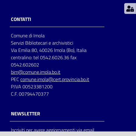
Patto
CONTATTI
per
la
Comune di Imola
lettura
Servizi Bibliotecari e archivistici
Via Emilia 80, 40026 Imola (Bo), Italia
centralino: tel 0542.6026.36 fax
Seguici
0542.602602
su
bim@comune.imola.bo.it
PEC
comune.imola@cert.provincia.bo.it
P.IVA 00523381200
C.F. 00794470377
NEWSLETTER
Iscriviti per avere aggiornamenti via email