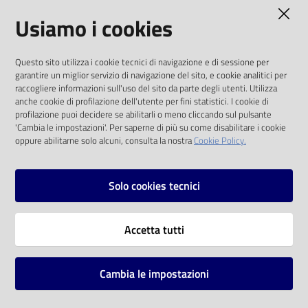
AMMINISTRAZIONE TRASPARENTE
Usiamo i cookies
Catalogo
on line
I dati personali pubblicati sono riutilizzabili
Questo sito utilizza i cookie tecnici di navigazione e di sessione per
solo alle condizioni previste dalla direttiva
Eventi
garantire un miglior servizio di navigazione del sito, e cookie analitici per
comunitaria 2003/98/CE e dal d.lgs. 36/2006
raccogliere informazioni sull'uso del sito da parte degli utenti. Utilizza
anche cookie di profilazione dell'utente per fini statistici. I cookie di
Chiedi al
SOCIAL
profilazione puoi decidere se abilitarli o meno cliccando sul pulsante
bibliotecario
'Cambia le impostazioni'. Per saperne di più su come disabilitare i cookie
oppure abilitarne solo alcuni, consulta la nostra
Cookie Policy.
Facebook
Youtube
Instagram
Avvisi
Solo cookies tecnici
Orari
Vai alla pagina
Accetta tutti
Privacy
Note legali
Cambia le impostazioni
Mappa del sito