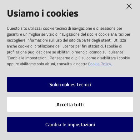
AMMINISTRAZIONE TRASPARENTE
Usiamo i cookies
Catalogo
on line
I dati personali pubblicati sono riutilizzabili
Questo sito utilizza i cookie tecnici di navigazione e di sessione per
solo alle condizioni previste dalla direttiva
Eventi
garantire un miglior servizio di navigazione del sito, e cookie analitici per
comunitaria 2003/98/CE e dal d.lgs. 36/2006
raccogliere informazioni sull'uso del sito da parte degli utenti. Utilizza
anche cookie di profilazione dell'utente per fini statistici. I cookie di
Chiedi al
SOCIAL
profilazione puoi decidere se abilitarli o meno cliccando sul pulsante
bibliotecario
'Cambia le impostazioni'. Per saperne di più su come disabilitare i cookie
oppure abilitarne solo alcuni, consulta la nostra
Cookie Policy.
Facebook
Youtube
Instagram
Avvisi
Solo cookies tecnici
Orari
Vai alla pagina
Accetta tutti
Privacy
Note legali
Cambia le impostazioni
Mappa del sito