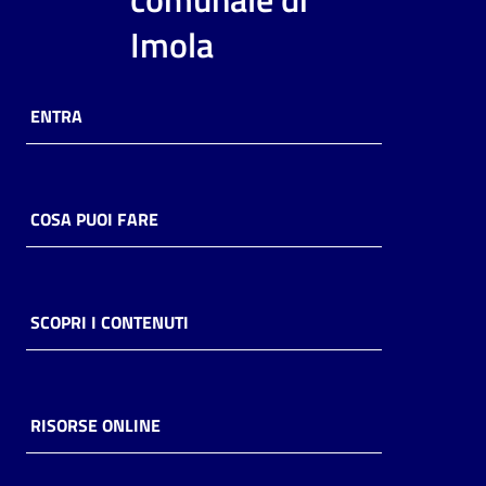
i
Imola
contenuti
ENTRA
Risorse
online
COSA PUOI FARE
Casa
SCOPRI I CONTENUTI
Piani
Archivio
storico
RISORSE ONLINE
Decentrate