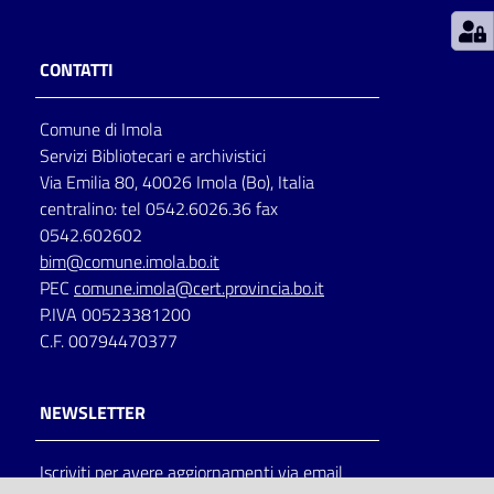
Patto
CONTATTI
per
la
Comune di Imola
lettura
Servizi Bibliotecari e archivistici
Via Emilia 80, 40026 Imola (Bo), Italia
centralino: tel 0542.6026.36 fax
Seguici
0542.602602
su
bim@comune.imola.bo.it
PEC
comune.imola@cert.provincia.bo.it
P.IVA 00523381200
C.F. 00794470377
NEWSLETTER
Iscriviti per avere aggiornamenti via email