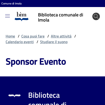
Comune di Imola
Vai al contenuto
Vai alla navigazione
Vai al footer
Biblioteca comunale di
Biblioteca
Imola
comunale
di Imola
Home
/
Cosa puoi fare
/
Altre attività
/
Calendario eventi
/
Studiare il suono
Entra
Sponsor Evento
Cosa
puoi
fare
Biblioteca
Scopri
comunale di