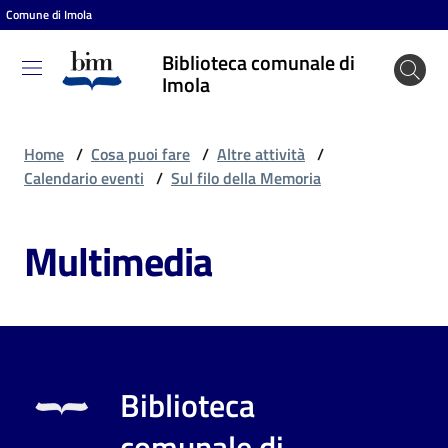
Comune di Imola
Vai al contenuto
Vai alla navigazione
Vai al footer
Biblioteca comunale di
Biblioteca
Imola
comunale
di Imola
Home
/
Cosa puoi fare
/
Altre attività
/
Calendario eventi
/
Sul filo della Memoria
Entra
Multimedia
Cosa
puoi
fare
Biblioteca
Scopri
comunale di