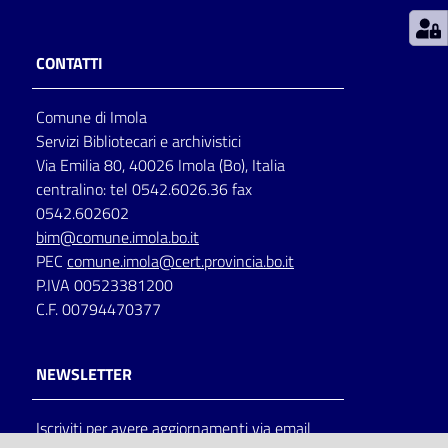
Patto
CONTATTI
per
la
Comune di Imola
lettura
Servizi Bibliotecari e archivistici
Via Emilia 80, 40026 Imola (Bo), Italia
centralino: tel 0542.6026.36 fax
Seguici
0542.602602
su
bim@comune.imola.bo.it
PEC
comune.imola@cert.provincia.bo.it
P.IVA 00523381200
C.F. 00794470377
NEWSLETTER
Iscriviti per avere aggiornamenti via email