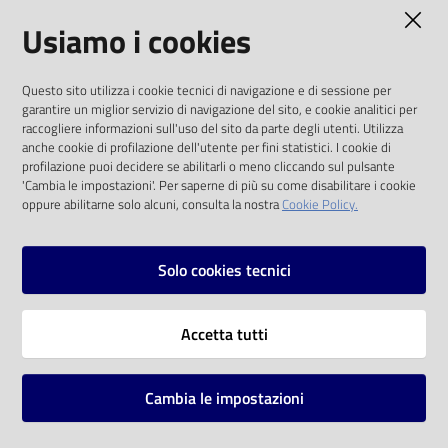
AMMINISTRAZIONE TRASPARENTE
Usiamo i cookies
Catalogo
on line
I dati personali pubblicati sono riutilizzabili
Questo sito utilizza i cookie tecnici di navigazione e di sessione per
solo alle condizioni previste dalla direttiva
Eventi
garantire un miglior servizio di navigazione del sito, e cookie analitici per
comunitaria 2003/98/CE e dal d.lgs. 36/2006
raccogliere informazioni sull'uso del sito da parte degli utenti. Utilizza
anche cookie di profilazione dell'utente per fini statistici. I cookie di
Chiedi al
SOCIAL
profilazione puoi decidere se abilitarli o meno cliccando sul pulsante
bibliotecario
'Cambia le impostazioni'. Per saperne di più su come disabilitare i cookie
oppure abilitarne solo alcuni, consulta la nostra
Cookie Policy.
Facebook
Youtube
Instagram
Avvisi
Solo cookies tecnici
Orari
Vai alla pagina
Accetta tutti
Privacy
Note legali
Cambia le impostazioni
Mappa del sito