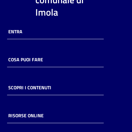
i
Imola
contenuti
ENTRA
Risorse
online
COSA PUOI FARE
Casa
SCOPRI I CONTENUTI
Piani
Archivio
storico
RISORSE ONLINE
Decentrate