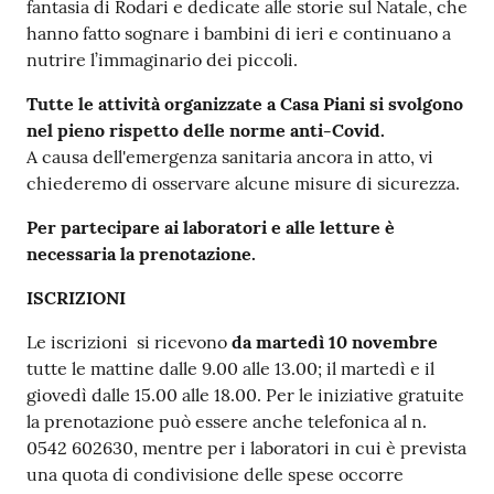
fantasia di Rodari e dedicate alle storie sul Natale, che
hanno fatto sognare i bambini di ieri e continuano a
Catalogo
nutrire l’immaginario dei piccoli.
on line
Tutte le attività organizzate a Casa Piani si svolgono
Eventi
nel pieno rispetto delle norme anti-Covid.
A causa dell'emergenza sanitaria ancora in atto, vi
Chiedi al
chiederemo di osservare alcune misure di sicurezza.
bibliotecario
Per partecipare ai laboratori e alle letture è
necessaria la prenotazione.
Avvisi
ISCRIZIONI
Orari
Le iscrizioni si ricevono
da martedì 10 novembre
tutte le mattine dalle 9.00 alle 13.00; il martedì e il
giovedì dalle 15.00 alle 18.00. Per le iniziative gratuite
la prenotazione può essere anche telefonica al n.
0542 602630, mentre per i laboratori in cui è prevista
una quota di condivisione delle spese occorre