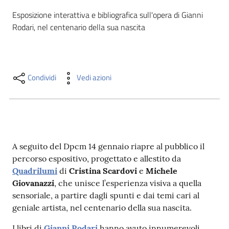
i
Esposizione interattiva e bibliografica sull'opera di Gianni 
contenuti
Rodari, nel centenario della sua nascita
Risorse
online
Condividi
Vedi azioni
A seguito del Dpcm 14 gennaio riapre al pubblico il
Casa
percorso espositivo, progettato e allestito da
Piani
Quadrilumi
di
Cristina Scardovi
e
Michele
Giovanazzi
, che unisce l’esperienza visiva a quella
Archivio
sensoriale, a partire dagli spunti e dai temi cari al
storico
geniale artista, nel centenario della sua nascita.
Decentrate
I libri di
Gianni Rodari
hanno avuto innumerevoli