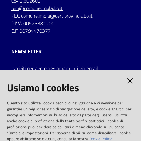
0542.602602
bim@comune.imola.bo.it
PEC
comune.imola@cert.provincia.bo.it
P.IVA 00523381200
C.F. 00794470377
NEWSLETTER
Iscriviti per avere aggiornamenti via email
AMMINISTRAZIONE TRASPARENTE
Usiamo i cookies
I dati personali pubblicati sono riutilizzabili
Questo sito utilizza i cookie tecnici di navigazione e di sessione per
solo alle condizioni previste dalla direttiva
garantire un miglior servizio di navigazione del sito, e cookie analitici per
comunitaria 2003/98/CE e dal d.lgs. 36/2006
raccogliere informazioni sull'uso del sito da parte degli utenti. Utilizza
anche cookie di profilazione dell'utente per fini statistici. I cookie di
SOCIAL
profilazione puoi decidere se abilitarli o meno cliccando sul pulsante
'Cambia le impostazioni'. Per saperne di più su come disabilitare i cookie
oppure abilitarne solo alcuni, consulta la nostra
Cookie Policy.