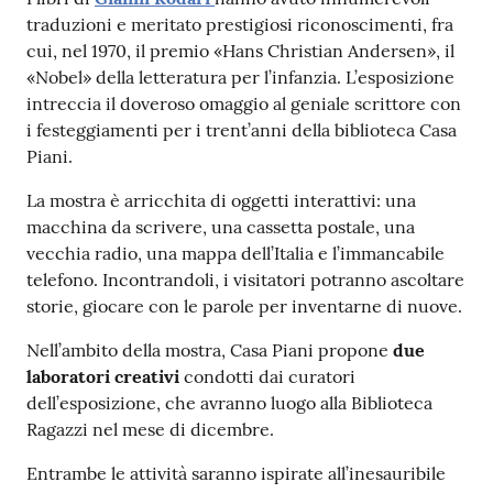
traduzioni e meritato prestigiosi riconoscimenti, fra
cui, nel 1970, il premio «Hans Christian Andersen», il
Patto
«Nobel» della letteratura per l’infanzia. L’esposizione
per
intreccia il doveroso omaggio al geniale scrittore con
la
i festeggiamenti per i trent’anni della biblioteca Casa
lettura
Piani.
La mostra è arricchita di oggetti interattivi: una
macchina da scrivere, una cassetta postale, una
Seguici
vecchia radio, una mappa dell’Italia e l’immancabile
su
telefono. Incontrandoli, i visitatori potranno ascoltare
storie, giocare con le parole per inventarne di nuove.
Nell’ambito della mostra, Casa Piani propone
due
laboratori creativi
condotti dai curatori
dell’esposizione, che avranno luogo alla Biblioteca
Ragazzi nel mese di dicembre.
Entrambe le attività saranno ispirate all’inesauribile