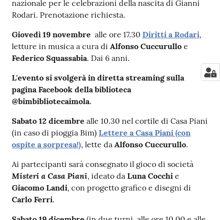
nazionale per le celebrazioni della nascita di Gianni
Rodari. Prenotazione richiesta.
Giovedì 19 novembre
alle ore 17.30
Diritti a Rodari
,
letture in musica a cura di
Alfonso Cuccurullo
e
Federico Squassabia
. Dai 6 anni.
L'evento si svolgerà in diretta streaming sulla
pagina Facebook della biblioteca
@bimbibliotecaimola.
Sabato 12 dicembre
alle 10.30 nel cortile di Casa Piani
(in caso di pioggia Bim)
Lettere a Casa Piani (con
ospite a sorpresa!)
, lette da
Alfonso Cuccurullo
.
Ai partecipanti sarà consegnato il gioco di società
Misteri a Casa Piani
, ideato da
Luna Cocchi
e
Giacomo Landi
, con progetto grafico e disegni di
Carlo Ferri
.
Sabato 19 dicembre
(in due turni, alle ore 10.00 e alle