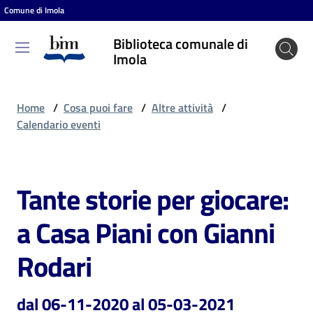
Comune di Imola
Vai al contenuto
Vai alla navigazione
Vai al footer
Biblioteca comunale di
Biblioteca
Imola
comunale
di Imola
Home
/
Cosa puoi fare
/
Altre attività
/
Calendario eventi
Entra
Tante storie per giocare:
Salta al contenuto
Cosa
a Casa Piani con Gianni
puoi
fare
Rodari
dal 06-11-2020 al 05-03-2021
Scopri