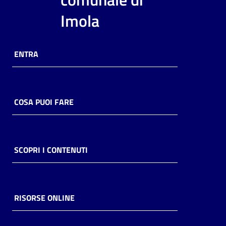
i
Imola
contenuti
ENTRA
Risorse
online
COSA PUOI FARE
Casa
SCOPRI I CONTENUTI
Piani
Archivio
storico
RISORSE ONLINE
Decentrate