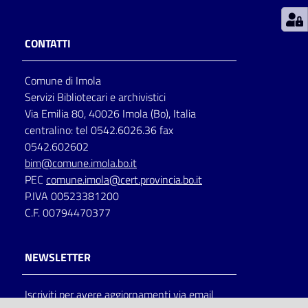
Patto
CONTATTI
per
la
Comune di Imola
lettura
Servizi Bibliotecari e archivistici
Via Emilia 80, 40026 Imola (Bo), Italia
centralino: tel 0542.6026.36 fax
Seguici
0542.602602
su
bim@comune.imola.bo.it
PEC
comune.imola@cert.provincia.bo.it
P.IVA 00523381200
C.F. 00794470377
NEWSLETTER
Iscriviti per avere aggiornamenti via email