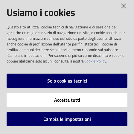
AMMINISTRAZIONE TRASPARENTE
Usiamo i cookies
Catalogo
on line
I dati personali pubblicati sono riutilizzabili
Questo sito utilizza i cookie tecnici di navigazione e di sessione per
solo alle condizioni previste dalla direttiva
Eventi
garantire un miglior servizio di navigazione del sito, e cookie analitici per
comunitaria 2003/98/CE e dal d.lgs. 36/2006
raccogliere informazioni sull'uso del sito da parte degli utenti. Utilizza
anche cookie di profilazione dell'utente per fini statistici. I cookie di
Chiedi al
SOCIAL
profilazione puoi decidere se abilitarli o meno cliccando sul pulsante
bibliotecario
'Cambia le impostazioni'. Per saperne di più su come disabilitare i cookie
oppure abilitarne solo alcuni, consulta la nostra
Cookie Policy.
Facebook
Youtube
Instagram
Avvisi
Solo cookies tecnici
Orari
Vai alla pagina
Accetta tutti
Privacy
Note legali
Cambia le impostazioni
Mappa del sito