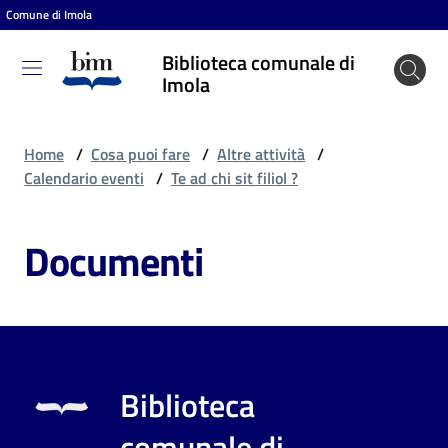
Comune di Imola
Vai al contenuto
Vai alla navigazione
Vai al footer
Biblioteca comunale di
Biblioteca
Imola
comunale
di Imola
Home
/
Cosa puoi fare
/
Altre attività
/
Calendario eventi
/
Te ad chi sit filiol ?
Entra
Documenti
Cosa
puoi
fare
Biblioteca
Scopri
comunale di