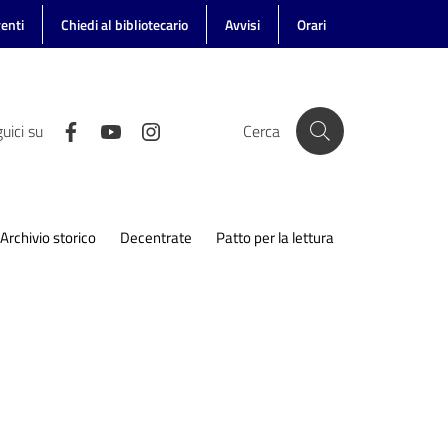
enti
Chiedi al bibliotecario
Avvisi
Orari
uici su
Cerca
Archivio storico
Decentrate
Patto per la lettura