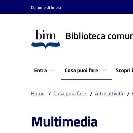
Vai al contenuto
Vai alla navigazione
Vai al footer
Comune di Imola
Biblioteca comun
Entra
Cosa puoi fare
Scopri 
Home
Cosa puoi fare
Altre attività
/
/
/
Multimedia