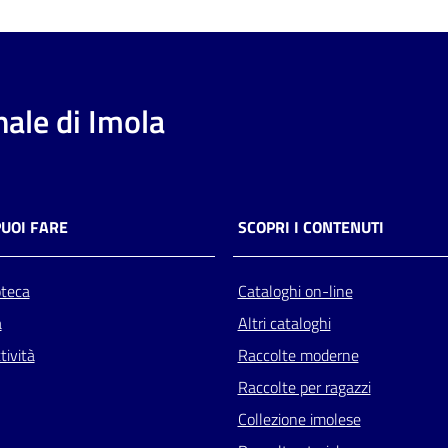
ale di Imola
PUOI FARE
SCOPRI I CONTENUTI
oteca
Cataloghi on-line
a
Altri cataloghi
tività
Raccolte moderne
Raccolte per ragazzi
Collezione imolese