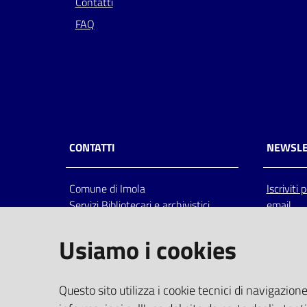
Contatti
FAQ
CONTATTI
NEWSLE
Comune di Imola
Iscriviti
Servizi Bibliotecari e archivistici
email
Via Emilia 80, 40026 Imola (Bo),
Italia
Usiamo i cookies
centralino: tel 0542.6026.36 fax
0542.602602
bim@comune.imola.bo.it
Questo sito utilizza i cookie tecnici di navigazione
PEC