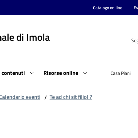
Catalogo on line
Ev
ale di Imola
Seg
i contenuti
Risorse online
Casa Piani
Calendario eventi
Te ad chi sit filiol ?
/