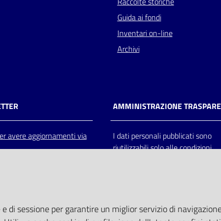
Raccolte storiche
Guida ai fondi
Inventari on-line
Archivi
TTER
AMMINISTRAZIONE TRASPAR
 per avere aggiornamenti via
I dati personali pubblicati sono
riutilizzabili solo alle condizioni
previste dalla direttiva comunitar
2003/98/CE e dal d.lgs. 36/200
 e di sessione per garantire un miglior servizio di navigazione 