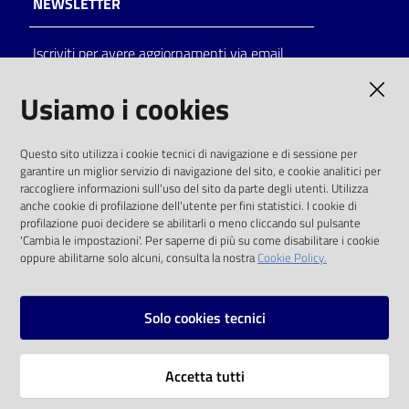
NEWSLETTER
Catalogo
Iscriviti per avere aggiornamenti via email
on line
AMMINISTRAZIONE TRASPARENTE
Usiamo i cookies
Eventi
I dati personali pubblicati sono riutilizzabili
Chiedi al
Questo sito utilizza i cookie tecnici di navigazione e di sessione per
solo alle condizioni previste dalla direttiva
bibliotecario
garantire un miglior servizio di navigazione del sito, e cookie analitici per
comunitaria 2003/98/CE e dal d.lgs. 36/2006
raccogliere informazioni sull'uso del sito da parte degli utenti. Utilizza
anche cookie di profilazione dell'utente per fini statistici. I cookie di
Avvisi
SOCIAL
profilazione puoi decidere se abilitarli o meno cliccando sul pulsante
'Cambia le impostazioni'. Per saperne di più su come disabilitare i cookie
oppure abilitarne solo alcuni, consulta la nostra
Cookie Policy.
Orari
Facebook
Youtube
Instagram
Solo cookies tecnici
Vai alla pagina
Accetta tutti
Privacy