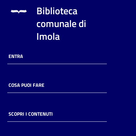
i
Biblioteca
contenuti
comunale di
Imola
Risorse
online
ENTRA
COSA PUOI FARE
Casa
Piani
Archivio
SCOPRI I CONTENUTI
storico
Decentrate