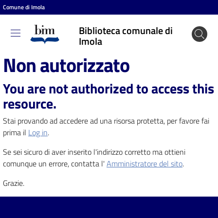
Comune di Imola
Vai al contenuto
Vai alla navigazione
Vai al footer
Biblioteca comunale di
Biblioteca
Imola
comunale
Non autorizzato
di Imola
You are not authorized to access this
resource.
Entra
Stai provando ad accedere ad una risorsa protetta, per favore fai
prima il
Log in
.
Cosa
Se sei sicuro di aver inserito l'indirizzo corretto ma ottieni
puoi
comunque un errore, contatta l'
Amministratore del sito
.
fare
Grazie.
Scopri