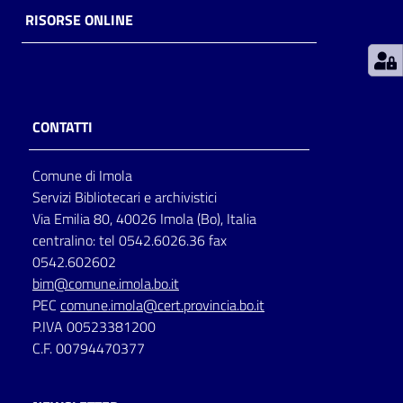
RISORSE ONLINE
Patto
per
la
lettura
CONTATTI
Comune di Imola
Seguici
Servizi Bibliotecari e archivistici
su
Via Emilia 80, 40026 Imola (Bo), Italia
centralino: tel 0542.6026.36 fax
0542.602602
bim@comune.imola.bo.it
PEC
comune.imola@cert.provincia.bo.it
P.IVA 00523381200
C.F. 00794470377