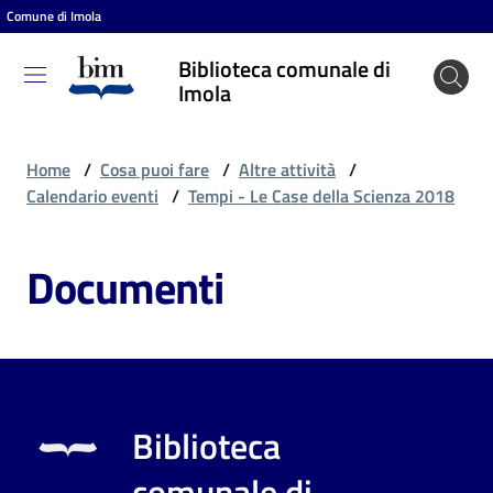
Comune di Imola
Vai al contenuto
Vai alla navigazione
Vai al footer
Biblioteca comunale di
Biblioteca
Imola
comunale
di Imola
Home
/
Cosa puoi fare
/
Altre attività
/
Calendario eventi
/
Tempi - Le Case della Scienza 2018
Entra
Documenti
Cosa
puoi
fare
Biblioteca
Scopri
comunale di