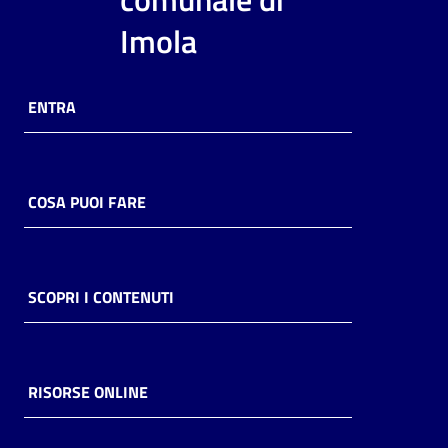
i
Imola
contenuti
ENTRA
Risorse
online
COSA PUOI FARE
Casa
SCOPRI I CONTENUTI
Piani
Archivio
storico
RISORSE ONLINE
Decentrate