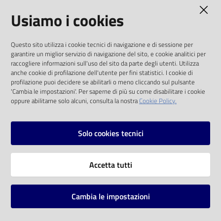
AMMINISTRAZIONE TRASPARENTE
Usiamo i cookies
Catalogo
on line
I dati personali pubblicati sono riutilizzabili
Questo sito utilizza i cookie tecnici di navigazione e di sessione per
solo alle condizioni previste dalla direttiva
Eventi
garantire un miglior servizio di navigazione del sito, e cookie analitici per
comunitaria 2003/98/CE e dal d.lgs. 36/2006
raccogliere informazioni sull'uso del sito da parte degli utenti. Utilizza
anche cookie di profilazione dell'utente per fini statistici. I cookie di
Chiedi al
SOCIAL
profilazione puoi decidere se abilitarli o meno cliccando sul pulsante
bibliotecario
'Cambia le impostazioni'. Per saperne di più su come disabilitare i cookie
oppure abilitarne solo alcuni, consulta la nostra
Cookie Policy.
Facebook
Youtube
Instagram
Avvisi
Solo cookies tecnici
Orari
Vai alla pagina
Accetta tutti
Privacy
Note legali
Cambia le impostazioni
Mappa del sito