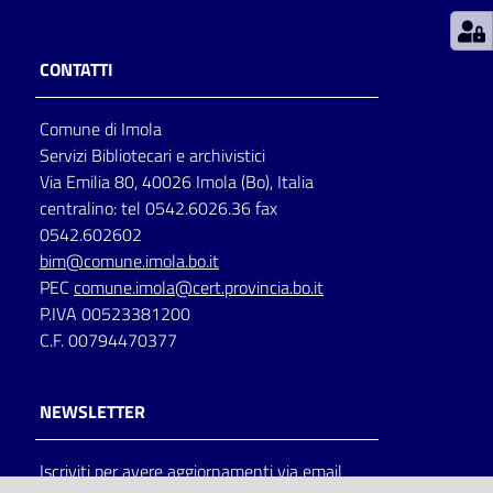
Patto
CONTATTI
per
la
Comune di Imola
lettura
Servizi Bibliotecari e archivistici
Via Emilia 80, 40026 Imola (Bo), Italia
centralino: tel 0542.6026.36 fax
Seguici
0542.602602
su
bim@comune.imola.bo.it
PEC
comune.imola@cert.provincia.bo.it
P.IVA 00523381200
C.F. 00794470377
NEWSLETTER
Iscriviti per avere aggiornamenti via email