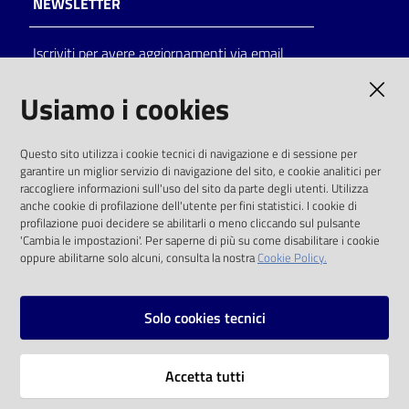
NEWSLETTER
Catalogo
Iscriviti per avere aggiornamenti via email
on line
AMMINISTRAZIONE TRASPARENTE
Usiamo i cookies
Eventi
I dati personali pubblicati sono riutilizzabili
Chiedi al
Questo sito utilizza i cookie tecnici di navigazione e di sessione per
solo alle condizioni previste dalla direttiva
bibliotecario
garantire un miglior servizio di navigazione del sito, e cookie analitici per
comunitaria 2003/98/CE e dal d.lgs. 36/2006
raccogliere informazioni sull'uso del sito da parte degli utenti. Utilizza
anche cookie di profilazione dell'utente per fini statistici. I cookie di
Avvisi
SOCIAL
profilazione puoi decidere se abilitarli o meno cliccando sul pulsante
'Cambia le impostazioni'. Per saperne di più su come disabilitare i cookie
oppure abilitarne solo alcuni, consulta la nostra
Cookie Policy.
Orari
Facebook
Youtube
Instagram
Solo cookies tecnici
Vai alla pagina
Accetta tutti
Privacy