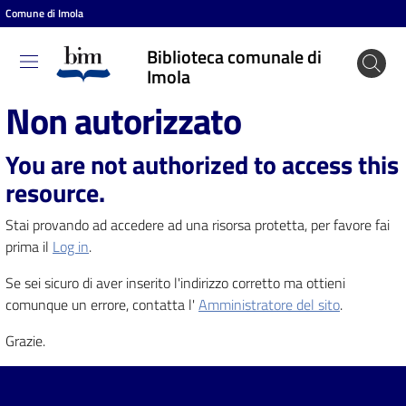
Comune di Imola
Vai al contenuto
Vai alla navigazione
Vai al footer
Biblioteca comunale di
Biblioteca
Imola
comunale
Non autorizzato
di Imola
You are not authorized to access this
resource.
Entra
Stai provando ad accedere ad una risorsa protetta, per favore fai
prima il
Log in
.
Cosa
Se sei sicuro di aver inserito l'indirizzo corretto ma ottieni
puoi
comunque un errore, contatta l'
Amministratore del sito
.
fare
Grazie.
Scopri