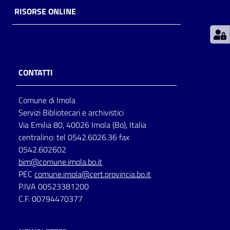
RISORSE ONLINE
Patto
per
la
lettura
CONTATTI
Comune di Imola
Seguici
Servizi Bibliotecari e archivistici
su
Via Emilia 80, 40026 Imola (Bo), Italia
centralino: tel 0542.6026.36 fax
0542.602602
bim@comune.imola.bo.it
PEC
comune.imola@cert.provincia.bo.it
P.IVA 00523381200
C.F. 00794470377