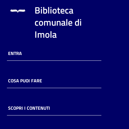
i
Biblioteca
contenuti
comunale di
Imola
Risorse
online
ENTRA
COSA PUOI FARE
Casa
Piani
Archivio
SCOPRI I CONTENUTI
storico
Decentrate