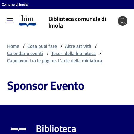
Comune di Imola
Vai al contenuto
Vai alla navigazione
Vai al footer
Biblioteca comunale di
Biblioteca
Imola
comunale
di Imola
Home
/
Cosa puoi fare
/
Altre attività
/
Calendario eventi
/
Tesori della biblioteca
/
Capolavori tra le pagine. L’arte della miniatura
Entra
Sponsor Evento
Cosa
puoi
fare
Biblioteca
Scopri