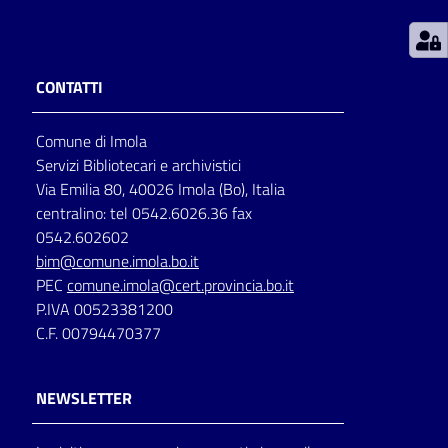
Patto
per
CONTATTI
la
lettura
Comune di Imola
Servizi Bibliotecari e archivistici
Via Emilia 80, 40026 Imola (Bo), Italia
Seguici
centralino: tel 0542.6026.36 fax
su
0542.602602
bim@comune.imola.bo.it
PEC
comune.imola@cert.provincia.bo.it
P.IVA 00523381200
C.F. 00794470377
NEWSLETTER