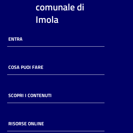
i
comunale di
contenuti
Imola
Risorse
ENTRA
online
COSA PUOI FARE
Casa
Piani
SCOPRI I CONTENUTI
Archivio
storico
RISORSE ONLINE
Decentrate