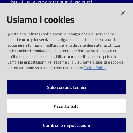
Iscriviti per avere aggiornamenti via email
Catalogo
AMMINISTRAZIONE TRASPARENTE
Usiamo i cookies
on line
I dati personali pubblicati sono riutilizzabili
Eventi
Questo sito utilizza i cookie tecnici di navigazione e di sessione per
solo alle condizioni previste dalla direttiva
garantire un miglior servizio di navigazione del sito, e cookie analitici per
comunitaria 2003/98/CE e dal d.lgs. 36/2006
raccogliere informazioni sull'uso del sito da parte degli utenti. Utilizza
Chiedi al
anche cookie di profilazione dell'utente per fini statistici. I cookie di
bibliotecario
SOCIAL
profilazione puoi decidere se abilitarli o meno cliccando sul pulsante
'Cambia le impostazioni'. Per saperne di più su come disabilitare i cookie
oppure abilitarne solo alcuni, consulta la nostra
Cookie Policy.
Avvisi
Facebook
Youtube
Instagram
Orari
Solo cookies tecnici
Vai alla pagina
Accetta tutti
Privacy
Note legali
Cambia le impostazioni