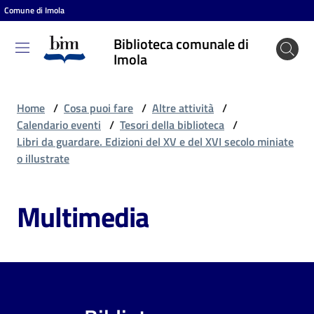
Comune di Imola
Vai al contenuto
Vai alla navigazione
Vai al footer
Biblioteca comunale di
Biblioteca
Imola
comunale
di Imola
Home
/
Cosa puoi fare
/
Altre attività
/
Calendario eventi
/
Tesori della biblioteca
/
Libri da guardare. Edizioni del XV e del XVI secolo miniate
Entra
o illustrate
Multimedia
Cosa
puoi
fare
Scopri