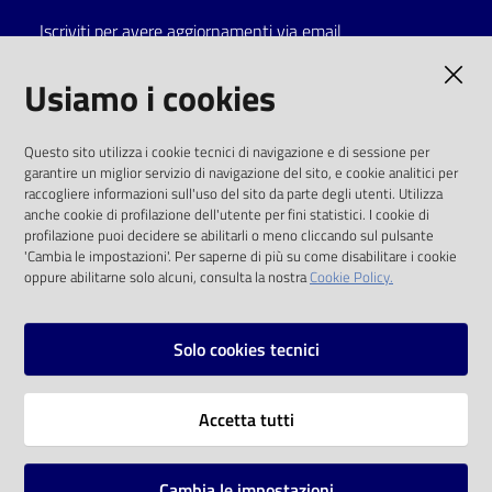
Iscriviti per avere aggiornamenti via email
Catalogo
on line
AMMINISTRAZIONE TRASPARENTE
Usiamo i cookies
Eventi
I dati personali pubblicati sono riutilizzabili
Questo sito utilizza i cookie tecnici di navigazione e di sessione per
solo alle condizioni previste dalla direttiva
garantire un miglior servizio di navigazione del sito, e cookie analitici per
Chiedi al
comunitaria 2003/98/CE e dal d.lgs. 36/2006
raccogliere informazioni sull'uso del sito da parte degli utenti. Utilizza
bibliotecario
anche cookie di profilazione dell'utente per fini statistici. I cookie di
SOCIAL
profilazione puoi decidere se abilitarli o meno cliccando sul pulsante
Avvisi
'Cambia le impostazioni'. Per saperne di più su come disabilitare i cookie
oppure abilitarne solo alcuni, consulta la nostra
Cookie Policy.
Facebook
Youtube
Instagram
Orari
Solo cookies tecnici
Vai alla pagina
Accetta tutti
Privacy
Note legali
Cambia le impostazioni