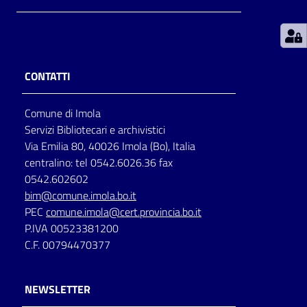
Patto
per
la
CONTATTI
lettura
Comune di Imola
Servizi Bibliotecari e archivistici
Seguici
Via Emilia 80, 40026 Imola (Bo), Italia
su
centralino: tel 0542.6026.36 fax
0542.602602
bim@comune.imola.bo.it
PEC
comune.imola@cert.provincia.bo.it
P.IVA 00523381200
C.F. 00794470377
NEWSLETTER