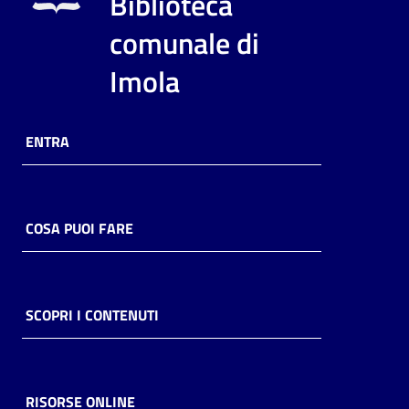
Biblioteca
i
contenuti
comunale di
Imola
Risorse
online
ENTRA
COSA PUOI FARE
Casa
Piani
SCOPRI I CONTENUTI
Archivio
storico
RISORSE ONLINE
Decentrate