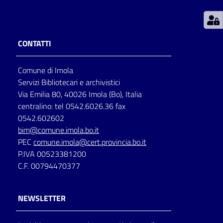
Patto
per
CONTATTI
la
lettura
Comune di Imola
Servizi Bibliotecari e archivistici
Via Emilia 80, 40026 Imola (Bo), Italia
Seguici
centralino: tel 0542.6026.36 fax
su
0542.602602
bim@comune.imola.bo.it
PEC
comune.imola@cert.provincia.bo.it
P.IVA 00523381200
C.F. 00794470377
NEWSLETTER