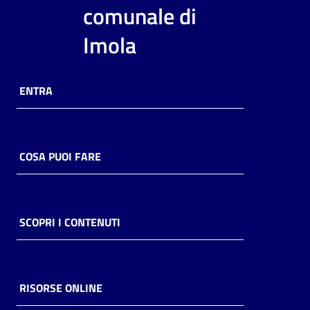
i
comunale di
contenuti
Imola
Risorse
ENTRA
online
COSA PUOI FARE
Casa
Piani
SCOPRI I CONTENUTI
Archivio
storico
RISORSE ONLINE
Decentrate