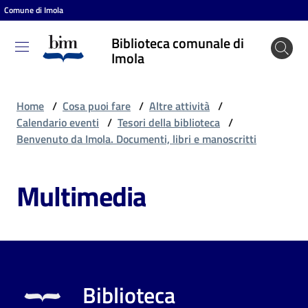
Comune di Imola
Vai al contenuto
Vai alla navigazione
Vai al footer
Biblioteca comunale di
Biblioteca
Imola
comunale
di Imola
Home
/
Cosa puoi fare
/
Altre attività
/
Calendario eventi
/
Tesori della biblioteca
/
Benvenuto da Imola. Documenti, libri e manoscritti
Entra
Multimedia
Cosa
puoi
fare
Biblioteca
Scopri