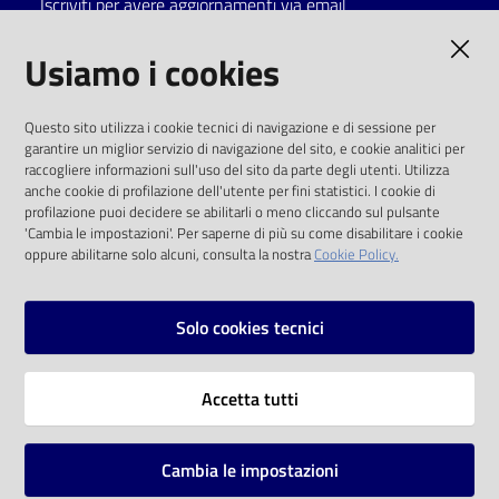
Iscriviti per avere aggiornamenti via email
Catalogo
AMMINISTRAZIONE TRASPARENTE
Usiamo i cookies
on line
I dati personali pubblicati sono riutilizzabili
Eventi
Questo sito utilizza i cookie tecnici di navigazione e di sessione per
solo alle condizioni previste dalla direttiva
garantire un miglior servizio di navigazione del sito, e cookie analitici per
comunitaria 2003/98/CE e dal d.lgs. 36/2006
raccogliere informazioni sull'uso del sito da parte degli utenti. Utilizza
Chiedi al
anche cookie di profilazione dell'utente per fini statistici. I cookie di
bibliotecario
SOCIAL
profilazione puoi decidere se abilitarli o meno cliccando sul pulsante
'Cambia le impostazioni'. Per saperne di più su come disabilitare i cookie
oppure abilitarne solo alcuni, consulta la nostra
Cookie Policy.
Avvisi
Facebook
Youtube
Instagram
Orari
Solo cookies tecnici
Vai alla pagina
Accetta tutti
Privacy
Note legali
Cambia le impostazioni