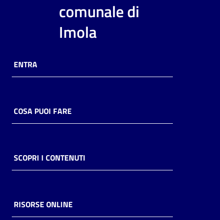
i
comunale di
contenuti
Imola
Risorse
ENTRA
online
COSA PUOI FARE
Casa
Piani
SCOPRI I CONTENUTI
Archivio
storico
RISORSE ONLINE
Decentrate