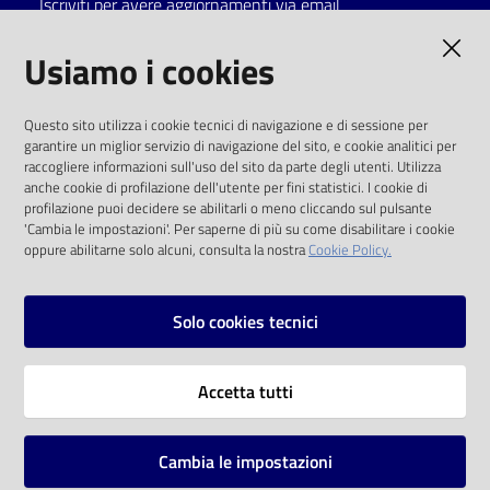
Iscriviti per avere aggiornamenti via email
Catalogo
AMMINISTRAZIONE TRASPARENTE
Usiamo i cookies
on line
I dati personali pubblicati sono riutilizzabili
Eventi
Questo sito utilizza i cookie tecnici di navigazione e di sessione per
solo alle condizioni previste dalla direttiva
garantire un miglior servizio di navigazione del sito, e cookie analitici per
comunitaria 2003/98/CE e dal d.lgs. 36/2006
raccogliere informazioni sull'uso del sito da parte degli utenti. Utilizza
Chiedi al
anche cookie di profilazione dell'utente per fini statistici. I cookie di
bibliotecario
SOCIAL
profilazione puoi decidere se abilitarli o meno cliccando sul pulsante
'Cambia le impostazioni'. Per saperne di più su come disabilitare i cookie
oppure abilitarne solo alcuni, consulta la nostra
Cookie Policy.
Avvisi
Facebook
Youtube
Instagram
Orari
Solo cookies tecnici
Vai alla pagina
Accetta tutti
Privacy
Note legali
Cambia le impostazioni