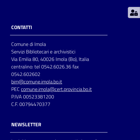
Patto
per
CONTATTI
la
lettura
Comune di Imola
Servizi Bibliotecari e archivistici
Via Emilia 80, 40026 Imola (Bo), Italia
Seguici
centralino: tel 0542.6026.36 fax
su
0542.602602
bim@comune.imola.bo.it
PEC
comune.imola@cert.provincia.bo.it
P.IVA 00523381200
C.F. 00794470377
NEWSLETTER