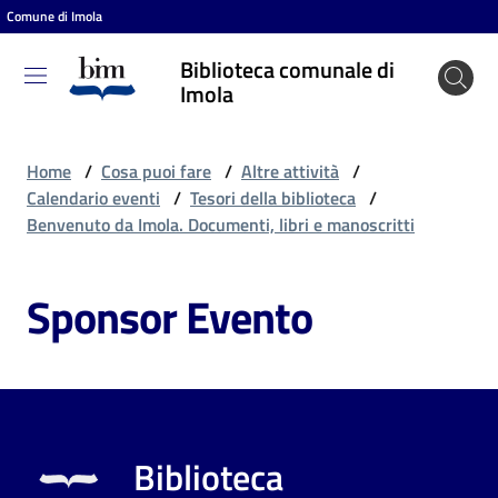
Comune di Imola
Vai al contenuto
Vai alla navigazione
Vai al footer
Biblioteca comunale di
Biblioteca
Imola
comunale
di Imola
Home
/
Cosa puoi fare
/
Altre attività
/
Calendario eventi
/
Tesori della biblioteca
/
Benvenuto da Imola. Documenti, libri e manoscritti
Entra
Sponsor Evento
Cosa
puoi
fare
Biblioteca
Scopri